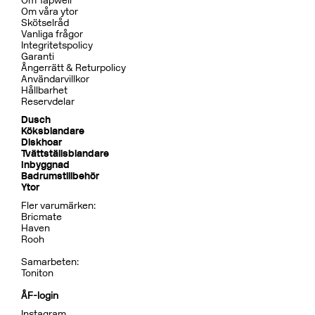
Om Tapwell
Om våra ytor
Skötselråd
Vanliga frågor
Integritetspolicy
Garanti
Ångerrätt & Returpolicy
Användarvillkor
Hållbarhet
Reservdelar
Dusch
Köksblandare
Diskhoar
Tvättställsblandare
Inbyggnad
Badrumstillbehör
Ytor
Fler varumärken:
Bricmate
Haven
Rooh
Samarbeten:
Toniton
ÅF-login
Instagram