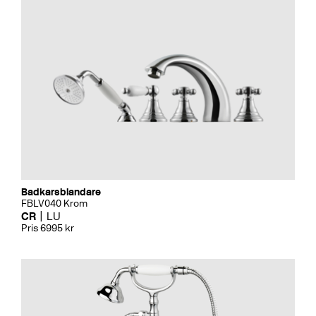
Badkarsblandare
FBLV040 Krom
CR
LU
Pris 6995 kr