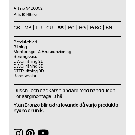
Art.no 9426052
Pris 10995 kr
CR
MB
LU
CU
BR
BC
HG
BrBC
BN
Produktblad
Ritning
Monterings- & Bruksanvisning
Sprängskiss
DWG-ritning 2D
DWG-ritning 3D
STEP-ritning 3D
Reservdelar
Dusch- och badkarsblandare med handdusch.
För sargmontage, 3 hål.
Ytan Bronze blir extra levande då varje produkts
nyans är unik.