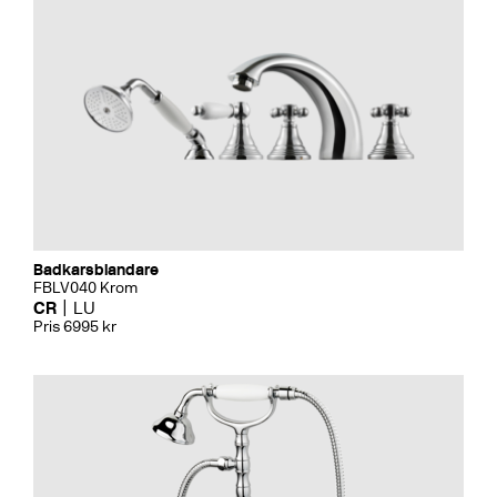
Badkarsblandare
FBLV040 Krom
CR
LU
Pris 6995 kr