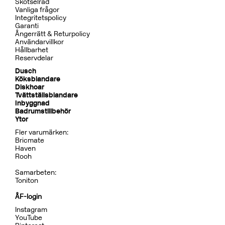
Skötselråd
Vanliga frågor
Integritetspolicy
Garanti
Ångerrätt & Returpolicy
Användarvillkor
Hållbarhet
Reservdelar
Dusch
Köksblandare
Diskhoar
Tvättställsblandare
Inbyggnad
Badrumstillbehör
Ytor
Fler varumärken:
Bricmate
Haven
Rooh
Samarbeten:
Toniton
ÅF-login
Instagram
YouTube