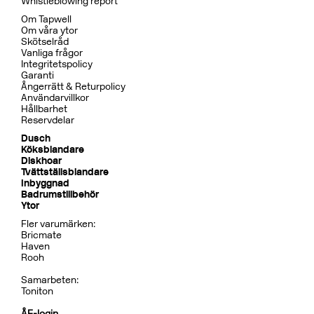
Whistleblowing report
Om Tapwell
Om våra ytor
Skötselråd
Vanliga frågor
Integritetspolicy
Garanti
Ångerrätt & Returpolicy
Användarvillkor
Hållbarhet
Reservdelar
Dusch
Köksblandare
Diskhoar
Tvättställsblandare
Inbyggnad
Badrumstillbehör
Ytor
Fler varumärken:
Bricmate
Haven
Rooh
Samarbeten:
Toniton
ÅF-login