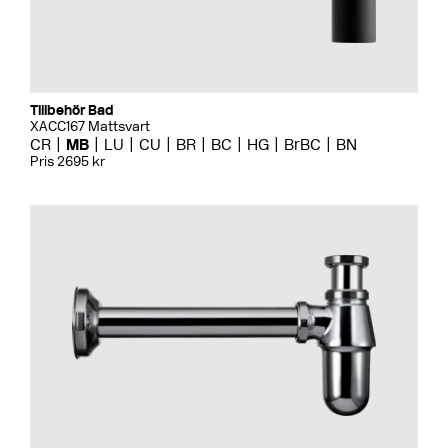
Tillbehör Bad
XACC167 Mattsvart
CR
MB
LU
CU
BR
BC
HG
BrBC
BN
Pris 2695 kr