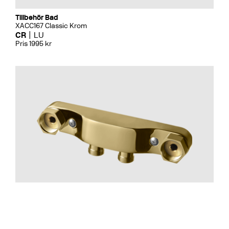
Tillbehör Bad
XACC167 Classic Krom
CR
LU
Pris 1995 kr
Tillbehör Bad
Blandarfäste 160 Utanpå. Mässi
CR
MB
LU
CU
BR
BC
HG
BrBC
BN