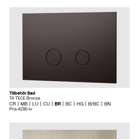
Tillbehör Bad
TA TECE Bronze
CR
MB
LU
CU
BR
BC
HG
BrBC
BN
Pris 4295 kr