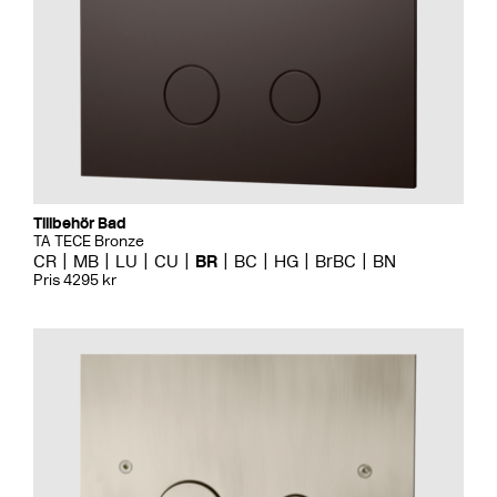
Tillbehör Bad
TA TECE Bronze
CR
MB
LU
CU
BR
BC
HG
BrBC
BN
Pris 4295 kr