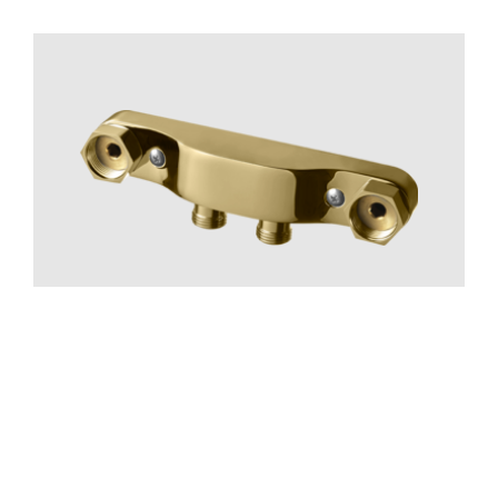
Tillbehör Bad
Blandarfäste 160 Utanpå. Mässi
CR
MB
LU
CU
BR
BC
HG
BrBC
BN
Pris 1695 kr