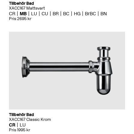
Tillbehör Bad
XACC167 Mattsvart
CR
MB
LU
CU
BR
BC
HG
BrBC
BN
Pris 2695 kr
Tillbehör Bad
XACC167 Classic Krom
CR
LU
Pris 1995 kr