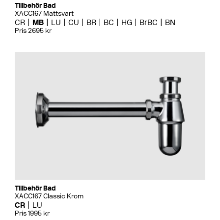
Tillbehör Bad
XACC167 Mattsvart
CR
MB
LU
CU
BR
BC
HG
BrBC
BN
Pris 2695 kr
Tillbehör Bad
XACC167 Classic Krom
CR
LU
Pris 1995 kr