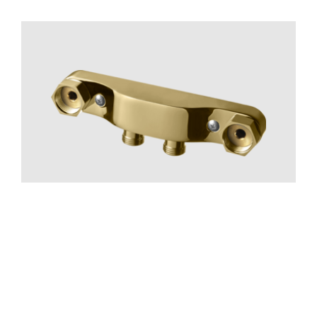
Tillbehör Bad
Blandarfäste 160 Utanpå. Mässi
CR
MB
LU
CU
BR
BC
HG
BrBC
BN
Pris 1695 kr