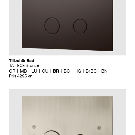
Tillbehör Bad
TA TECE Bronze
CR
MB
LU
CU
BR
BC
HG
BrBC
BN
Pris 4295 kr