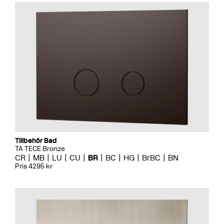
Tillbehör Bad
TA TECE Bronze
CR
MB
LU
CU
BR
BC
HG
BrBC
BN
Pris 4295 kr