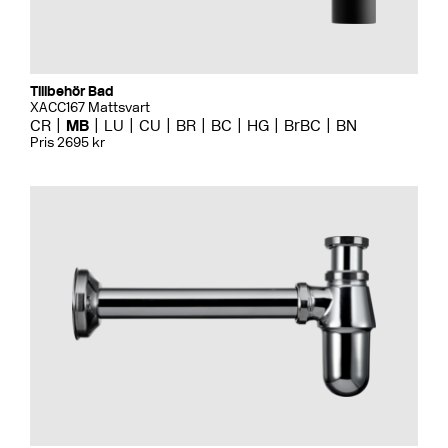
Tillbehör Bad
XACC167 Mattsvart
CR
MB
LU
CU
BR
BC
HG
BrBC
BN
Pris 2695 kr