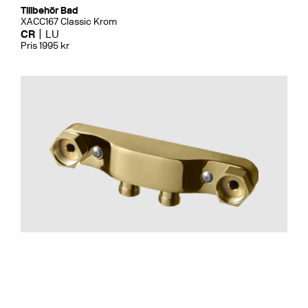
Tillbehör Bad
XACC167 Classic Krom
CR
LU
Pris 1995 kr
Tillbehör Bad
Blandarfäste 160 Utanpå. Mässi
CR
MB
LU
CU
BR
BC
HG
BrBC
BN
Pris 1695 kr