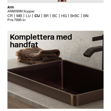
Arm
ARM081M Koppar
CR
MB
LU
CU
BR
BC
HG
BrBC
BN
Pris 7995 kr
Komplettera med
handfat