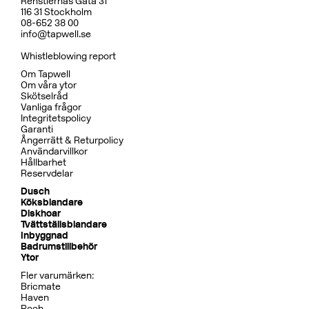
Renstiernas Gata 31
116 31 Stockholm
08-652 38 00
info@tapwell.se
Whistleblowing report
Om Tapwell
Om våra ytor
Skötselråd
Vanliga frågor
Integritetspolicy
Garanti
Ångerrätt & Returpolicy
Användarvillkor
Hållbarhet
Reservdelar
Dusch
Köksblandare
Diskhoar
Tvättställsblandare
Inbyggnad
Badrumstillbehör
Ytor
Fler varumärken:
Bricmate
Haven
Rooh