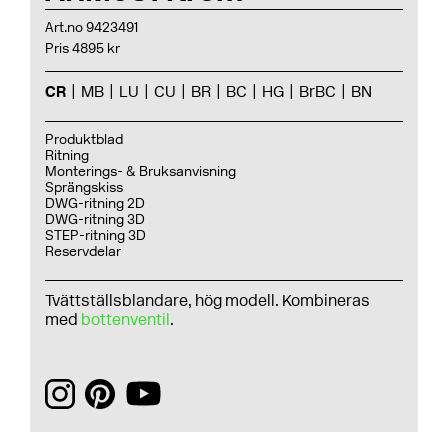
Art.no 9423491
Pris 4895 kr
CR
MB
LU
CU
BR
BC
HG
BrBC
BN
Produktblad
Ritning
Monterings- & Bruksanvisning
Sprängskiss
DWG-ritning 2D
DWG-ritning 3D
STEP-ritning 3D
Reservdelar
Tvättställsblandare, hög modell. Kombineras
med
bottenventil
.