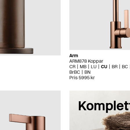
Arm
ARM878 Koppar
CR
MB
LU
CU
BR
BC
BrBC
BN
Pris 5995 kr
Komplet