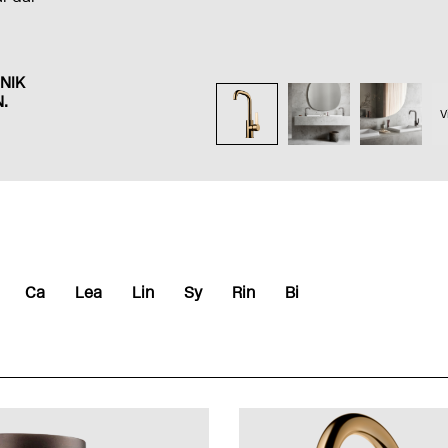
NIK
.
V
Ca
Lea
Lin
Sy
Rin
Bi