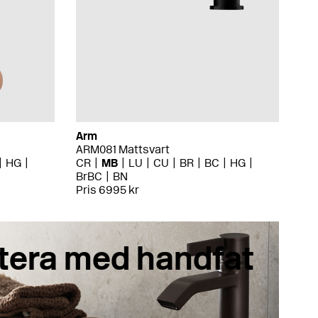
Arm
ARM081 Mattsvart
HG
CR
MB
LU
CU
BR
BC
HG
BrBC
BN
Pris 6995 kr
tera med handfat