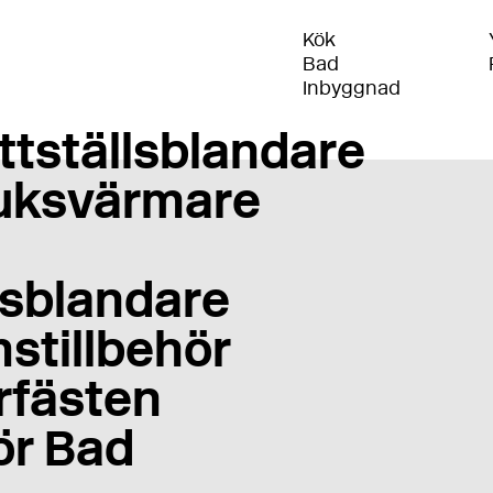
Kök
Bad
Inbyggnad
ttställsblandare
uksvärmare
sblandare
stillbehör
rfästen
ör Bad