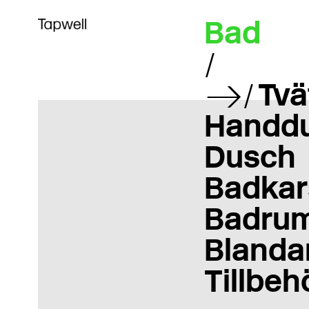
Bad
Tvä
Handd
Dusch
Badkar
Badrum
Blanda
Tillbeh