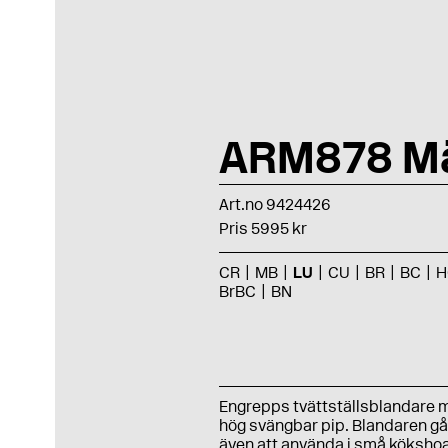
ARM878 M
Art.no 9424426
Pris 5995 kr
CR
MB
LU
CU
BR
BC
H
BrBC
BN
Engrepps tvättställsblandare 
hög svängbar pip. Blandaren gå
även att använda i små kökshoa