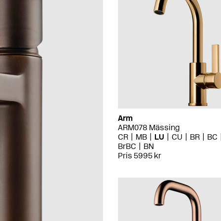
Arm
ARM078 Mässing
CR
MB
LU
CU
BR
BC
BrBC
BN
Pris 5995 kr