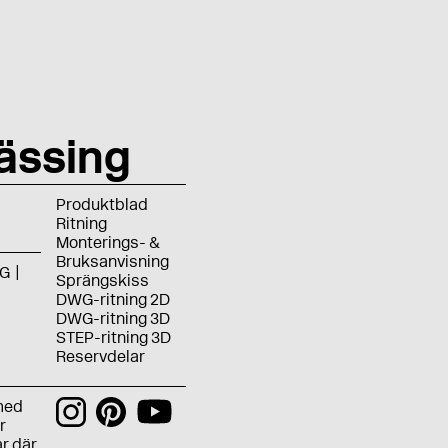
ässing
Produktblad
Ritning
Monterings- &
Bruksanvisning
G
Sprängskiss
DWG-ritning 2D
DWG-ritning 3D
STEP-ritning 3D
Reservdelar
med
r
r där