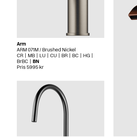
Arm
ARM 071M / Brushed Nickel
CR
MB
LU
CU
BR
BC
HG
BrBC
BN
Pris 5995 kr