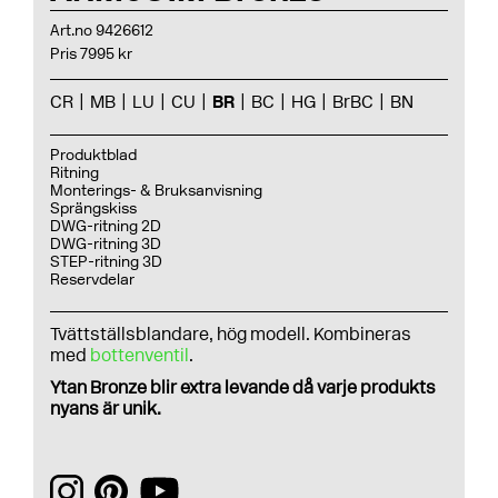
Art.no 9426612
Pris 7995 kr
CR
MB
LU
CU
BR
BC
HG
BrBC
BN
Produktblad
Ritning
Monterings- & Bruksanvisning
Sprängskiss
DWG-ritning 2D
DWG-ritning 3D
STEP-ritning 3D
Reservdelar
Tvättställsblandare, hög modell. Kombineras
med
bottenventil
.
Ytan Bronze blir extra levande då varje produkts
nyans är unik.