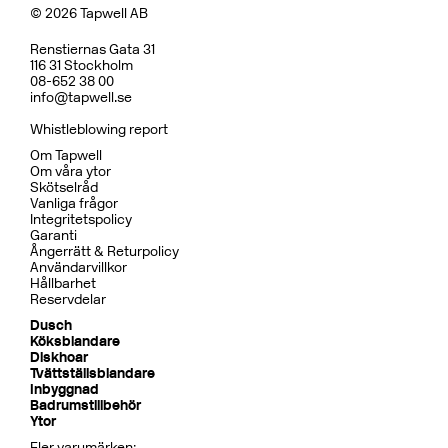
© 2026 Tapwell AB
Renstiernas Gata 31
116 31 Stockholm
08-652 38 00
info@tapwell.se
Whistleblowing report
Om Tapwell
Om våra ytor
Skötselråd
Vanliga frågor
Integritetspolicy
Garanti
Ångerrätt & Returpolicy
Användarvillkor
Hållbarhet
Reservdelar
Dusch
Köksblandare
Diskhoar
Tvättställsblandare
Inbyggnad
Badrumstillbehör
Ytor
Fler varumärken: