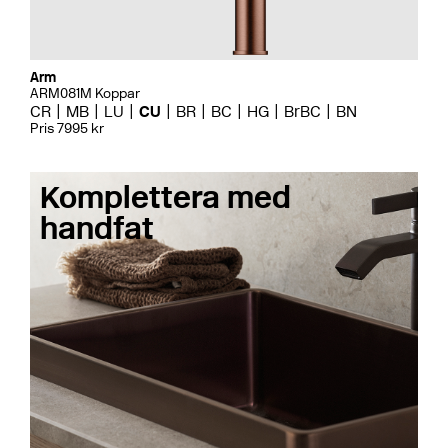
Arm
ARM081M Koppar
CR
MB
LU
CU
BR
BC
HG
BrBC
BN
Pris 7995 kr
Komplettera med
handfat