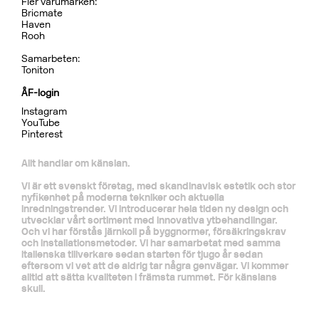
Fler varumärken:
Bricmate
Haven
Rooh
Samarbeten:
Toniton
ÅF-login
Instagram
YouTube
Pinterest
Allt handlar om känslan.
Vi är ett svenskt företag, med skandinavisk estetik och stor
nyfikenhet på moderna tekniker och aktuella
inredningstrender. Vi introducerar hela tiden ny design och
utvecklar vårt sortiment med innovativa ytbehandlingar.
Och vi har förstås järnkoll på byggnormer, försäkringskrav
och installationsmetoder. Vi har samarbetat med samma
italienska tillverkare sedan starten för tjugo år sedan
eftersom vi vet att de aldrig tar några genvägar. Vi kommer
alltid att sätta kvaliteten i främsta rummet. För känslans
skull.