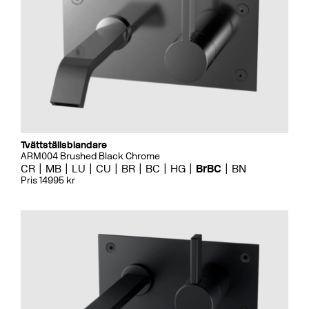
Tvättställsblandare
ARM004 Brushed Black Chrome
CR
MB
LU
CU
BR
BC
HG
BrBC
BN
Pris 14995 kr