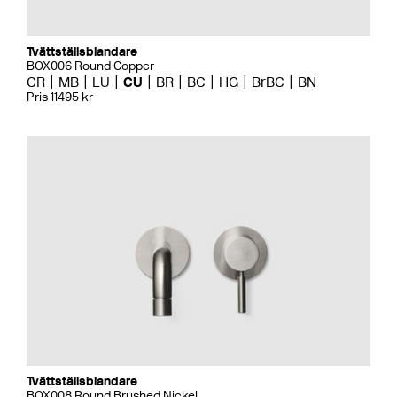
Tvättställsblandare
BOX006 Round Copper
CR
MB
LU
CU
BR
BC
HG
BrBC
BN
Pris 11495 kr
Tvättställsblandare
BOX008 Round Brushed Nickel