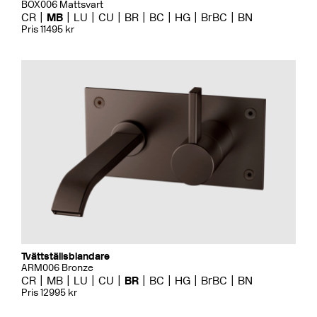
BOX006 Mattsvart
CR
MB
LU
CU
BR
BC
HG
BrBC
BN
Pris 11495 kr
Tvättställsblandare
ARM006 Bronze
CR
MB
LU
CU
BR
BC
HG
BrBC
BN
Pris 12995 kr