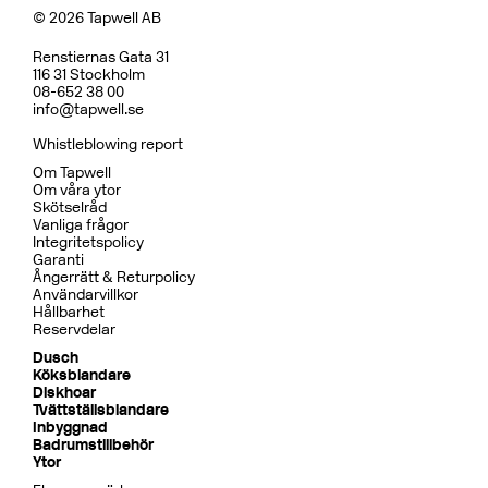
© 2026 Tapwell AB
Renstiernas Gata 31
116 31 Stockholm
08-652 38 00
info@tapwell.se
Whistleblowing report
Om Tapwell
Om våra ytor
Skötselråd
Vanliga frågor
Integritetspolicy
Garanti
Ångerrätt & Returpolicy
Användarvillkor
Hållbarhet
Reservdelar
Dusch
Köksblandare
Diskhoar
Tvättställsblandare
Inbyggnad
Badrumstillbehör
Ytor