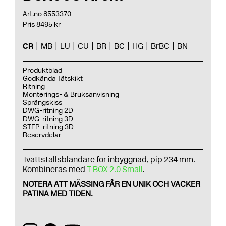
Art.no 8553370
Pris 8495 kr
CR
MB
LU
CU
BR
BC
HG
BrBC
BN
Produktblad
Godkända Tätskikt
Ritning
Monterings- & Bruksanvisning
Sprängskiss
DWG-ritning 2D
DWG-ritning 3D
STEP-ritning 3D
Reservdelar
Tvättställsblandare för inbyggnad, pip 234 mm.
Kombineras med
T BOX 2.0 Small
.
NOTERA ATT MÄSSING FÅR EN UNIK OCH VACKER
PATINA MED TIDEN.