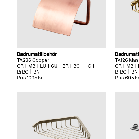
Badrumstillbehör
Badrumsti
TA236 Copper
TA126 Mäs
CR
MB
LU
CU
BR
BC
HG
CR
MB
BrBC
BN
BrBC
BN
Pris 1095 kr
Pris 695 k