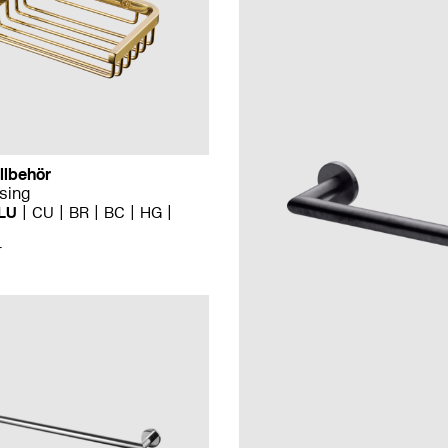
llbehör
sing
LU
CU
BR
BC
HG
r