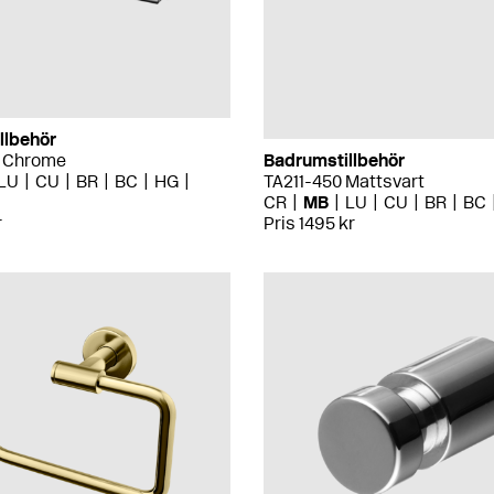
llbehör
0 Chrome
Badrumstillbehör
LU
CU
BR
BC
HG
TA211-450 Mattsvart
CR
MB
LU
CU
BR
BC
r
Pris 1495 kr