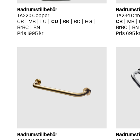
Badrumstillbehör
Badrumsti
TA220 Copper
TA234 Ch
CR
MB
LU
CU
BR
BC
HG
CR
MB
BrBC
BN
BrBC
BN
Pris 1995 kr
Pris 695 k
Badrumstillbehör
Badrumsti