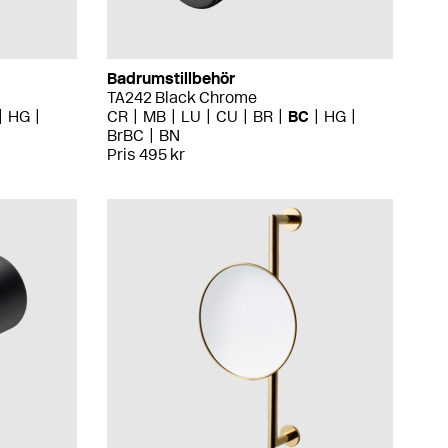
Badrumstillbehör
TA242 Black Chrome
HG
CR
MB
LU
CU
BR
BC
HG
BrBC
BN
Pris 495 kr