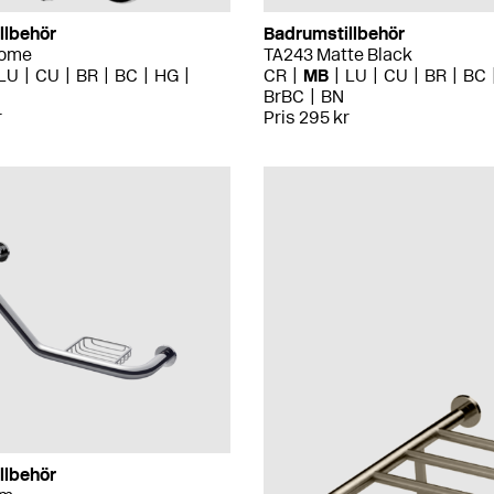
llbehör
Badrumstillbehör
rome
TA243 Matte Black
LU
CU
BR
BC
HG
CR
MB
LU
CU
BR
BC
BrBC
BN
r
Pris 295 kr
llbehör