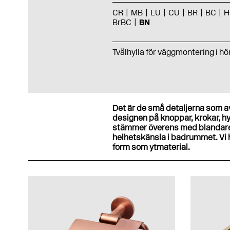
CR
MB
LU
CU
BR
BC
H
BrBC
BN
Tvålhylla för väggmontering i hö
Det är de små detaljerna som av
designen på knoppar, krokar, hy
stämmer överens med blandare
helhetskänsla i badrummet. Vi 
form som ytmaterial.