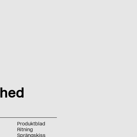
shed
Produktblad
Ritning
Sprängskiss