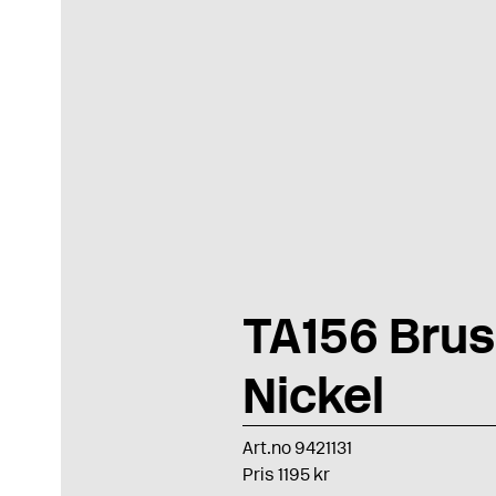
TA156 Bru
Nickel
Art.no 9421131
Pris 1195 kr