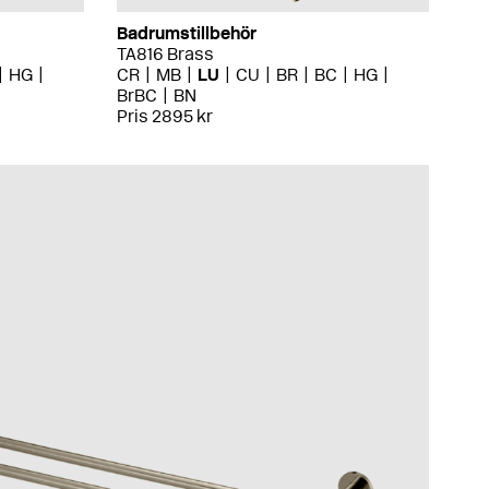
Badrumstillbehör
TA816 Brass
HG
CR
MB
LU
CU
BR
BC
HG
BrBC
BN
Pris 2895 kr