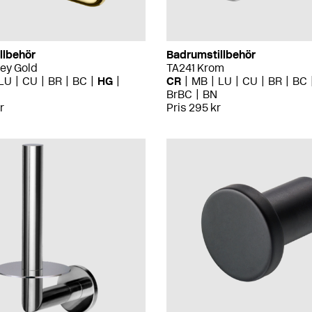
llbehör
Badrumstillbehör
ey Gold
TA241 Krom
LU
CU
BR
BC
HG
CR
MB
LU
CU
BR
BC
BrBC
BN
r
Pris 295 kr