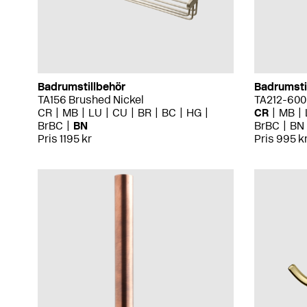
Badrumstillbehör
Badrumsti
TA156 Brushed Nickel
TA212-60
CR
MB
LU
CU
BR
BC
HG
CR
MB
BrBC
BN
BrBC
BN
Pris 1195 kr
Pris 995 k