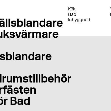
Kök
Bad
ällsblandare
Inbyggnad
uksvärmare
sblandare
rumstillbehör
rfästen
ör Bad