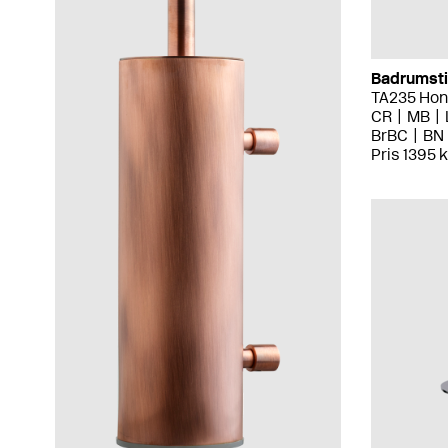
Badrumsti
TA235 Hon
CR
MB
BrBC
BN
Pris 1395 k