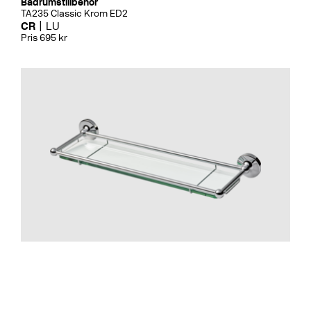
Badrumstillbehör
TA235 Classic Krom ED2
CR
LU
Pris 695 kr
Badrumstillbehör
TA136 Classic Krom
CR
LU
Pris 1995 kr