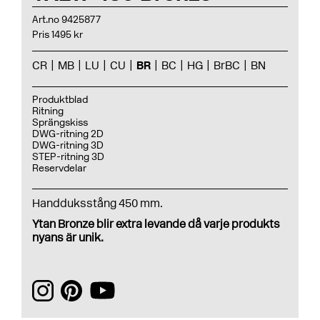
Art.no 9425877
Pris 1495 kr
CR
MB
LU
CU
BR
BC
HG
BrBC
BN
Produktblad
Ritning
Sprängskiss
DWG-ritning 2D
DWG-ritning 3D
STEP-ritning 3D
Reservdelar
Handduksstång 450 mm.
Ytan Bronze blir extra levande då varje produkts
nyans är unik.