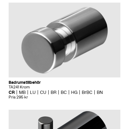
Badrumstillbehör
TA241 Krom
CR
MB
LU
CU
BR
BC
HG
BrBC
BN
Pris 295 kr