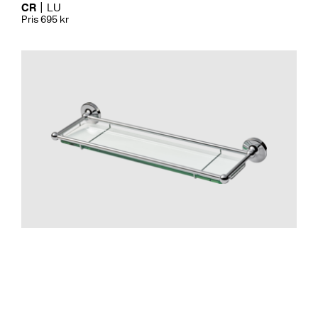
CR
LU
Pris 695 kr
Badrumstillbehör
TA136 Classic Krom
CR
LU
Pris 1995 kr