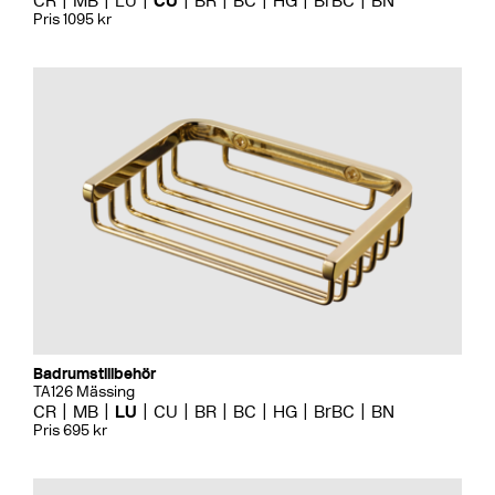
CR
MB
LU
CU
BR
BC
HG
BrBC
BN
Pris 1095 kr
Badrumstillbehör
TA126 Mässing
CR
MB
LU
CU
BR
BC
HG
BrBC
BN
Pris 695 kr