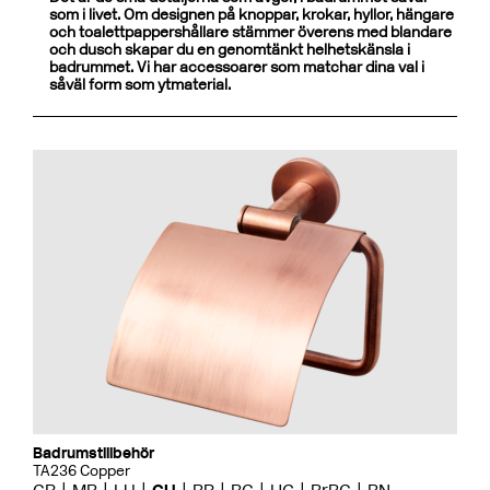
som i livet. Om designen på knoppar, krokar, hyllor, hängare
och toalettpappershållare stämmer överens med blandare
och dusch skapar du en genomtänkt helhetskänsla i
badrummet. Vi har accessoarer som matchar dina val i
såväl form som ytmaterial.
Badrumstillbehör
TA236 Copper