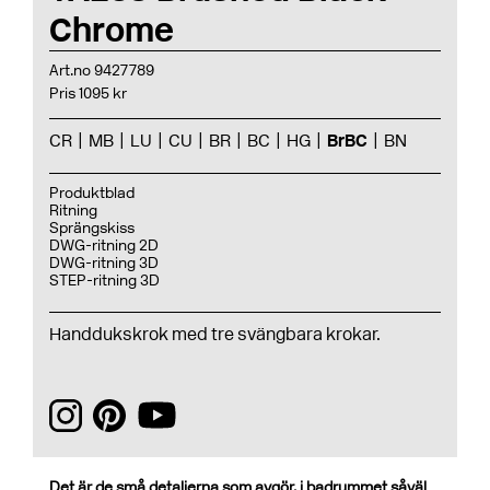
Chrome
Art.no 9427789
Pris 1095 kr
CR
MB
LU
CU
BR
BC
HG
BrBC
BN
Produktblad
Ritning
Sprängskiss
DWG-ritning 2D
DWG-ritning 3D
STEP-ritning 3D
Handdukskrok med tre svängbara krokar.
Det är de små detaljerna som avgör, i badrummet såväl