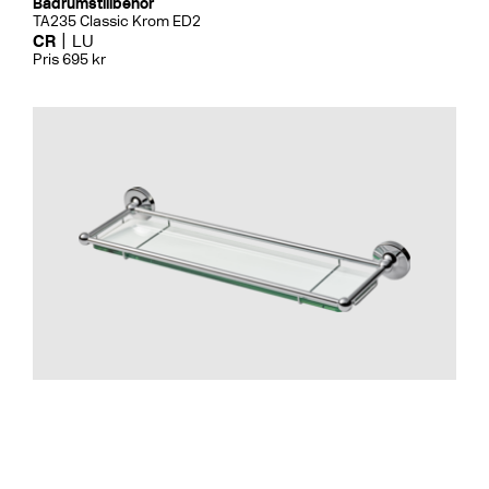
Badrumstillbehör
TA235 Classic Krom ED2
CR
LU
Pris 695 kr
Badrumstillbehör
TA136 Classic Krom
CR
LU
Pris 1995 kr