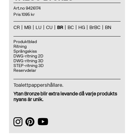
Art.no 9426174
Pris 1095 kr
CR
MB
LU
CU
BR
BC
HG
BrBC
BN
Produktblad
Ritning
Sprängskiss
DWG-ritning 2D
DWG-ritning 3D
STEP-ritning 3D
Reservdelar
Toalettpappershållare.
Ytan Bronze blir extra levande då varje produkts
nyans är unik.