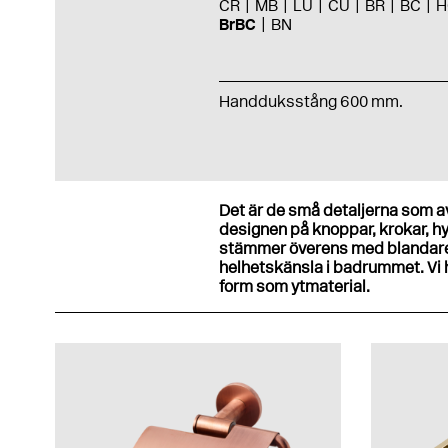
CR
MB
LU
CU
BR
BC
H
BrBC
BN
Handduksstång 600 mm.
Det är de små detaljerna som av
designen på knoppar, krokar, hy
stämmer överens med blandare
helhetskänsla i badrummet. Vi 
form som ytmaterial.