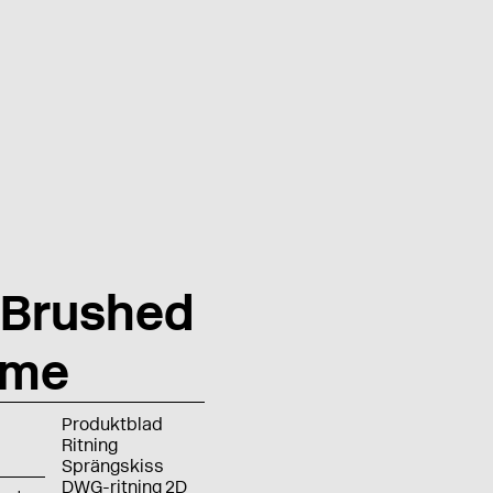
 Brushed
ome
Produktblad
Ritning
Sprängskiss
DWG-ritning 2D