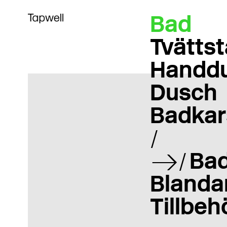
Bad
Tvättst
Handd
Dusch
Badkar
Bad
Blanda
Tillbeh