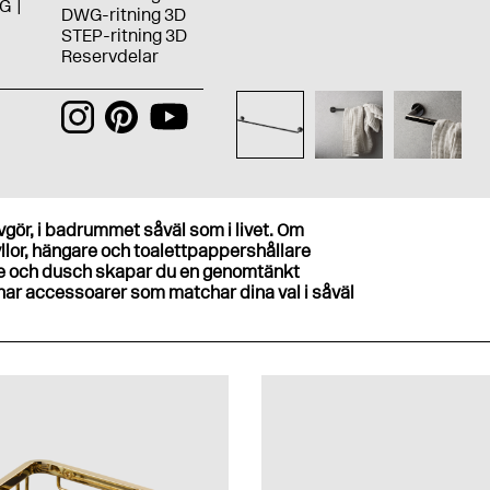
G
DWG-ritning 3D
STEP-ritning 3D
Reservdelar
gör, i badrummet såväl som i livet. Om
llor, hängare och toalettpappershållare
 och dusch skapar du en genomtänkt
har accessoarer som matchar dina val i såväl