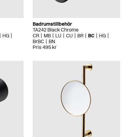
Badrumstillbehör
TA242 Black Chrome
HG
CR
MB
LU
CU
BR
BC
HG
BrBC
BN
Pris 495 kr