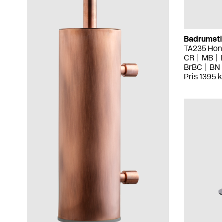
Badrumsti
TA235 Hon
CR
MB
BrBC
BN
Pris 1395 k