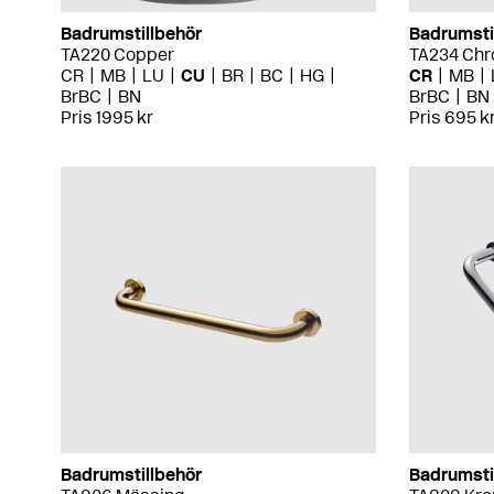
Badrumstillbehör
Badrumsti
TA220 Copper
TA234 Ch
CR
MB
LU
CU
BR
BC
HG
CR
MB
BrBC
BN
BrBC
BN
Pris 1995 kr
Pris 695 k
Badrumstillbehör
Badrumsti