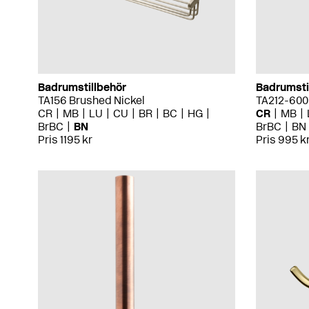
Badrumstillbehör
Badrumsti
TA156 Brushed Nickel
TA212-60
CR
MB
LU
CU
BR
BC
HG
CR
MB
BrBC
BN
BrBC
BN
Pris 1195 kr
Pris 995 k