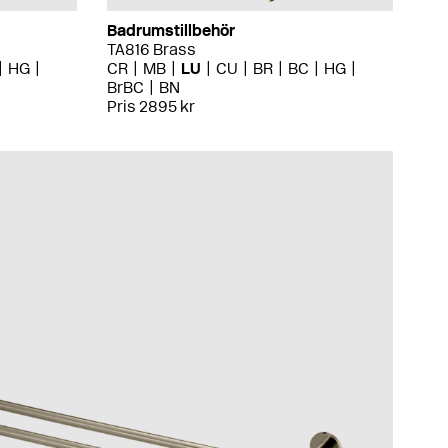
Badrumstillbehör
TA816 Brass
HG
CR
MB
LU
CU
BR
BC
HG
BrBC
BN
Pris 2895 kr