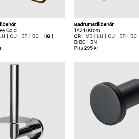
llbehör
Badrumstillbehör
ey Gold
TA241 Krom
LU
CU
BR
BC
HG
CR
MB
LU
CU
BR
BC
BrBC
BN
r
Pris 295 kr