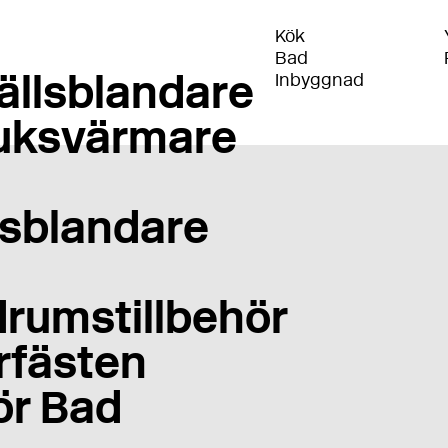
Kök
Bad
ällsblandare
Inbyggnad
uksvärmare
sblandare
rumstillbehör
rfästen
ör Bad