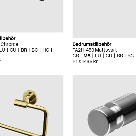
llbehör
0 Chrome
Badrumstillbehör
LU
CU
BR
BC
HG
TA211-450 Mattsvart
CR
MB
LU
CU
BR
BC
r
Pris 1495 kr