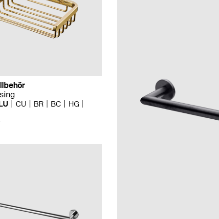
llbehör
sing
LU
CU
BR
BC
HG
r