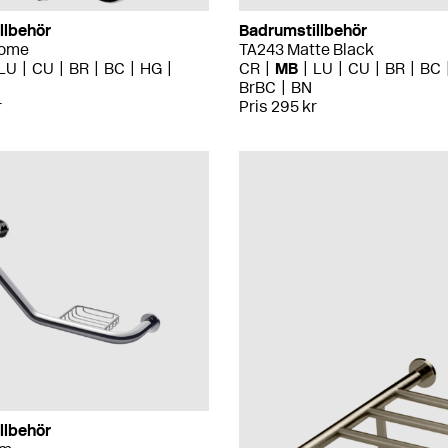
llbehör
Badrumstillbehör
rome
TA243 Matte Black
LU
CU
BR
BC
HG
CR
MB
LU
CU
BR
BC
BrBC
BN
r
Pris 295 kr
llbehör