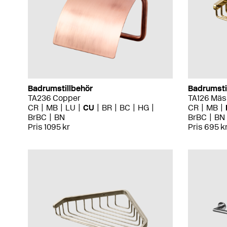
Badrumstillbehör
Badrumsti
TA236 Copper
TA126 Mäs
CR
MB
LU
CU
BR
BC
HG
CR
MB
BrBC
BN
BrBC
BN
Pris 1095 kr
Pris 695 k