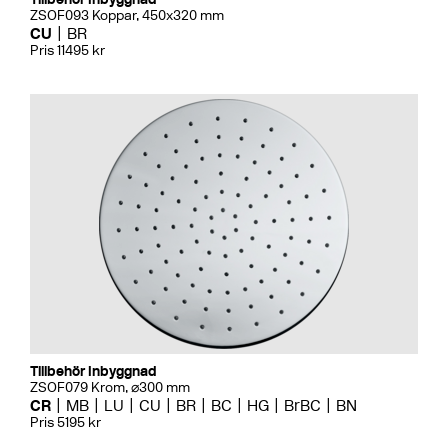
ZSOF093 Koppar, 450x320 mm
CU
BR
Pris 11495 kr
Tillbehör Inbyggnad
ZSOF079 Krom, ⌀300 mm
CR
MB
LU
CU
BR
BC
HG
BrBC
BN
Pris 5195 kr