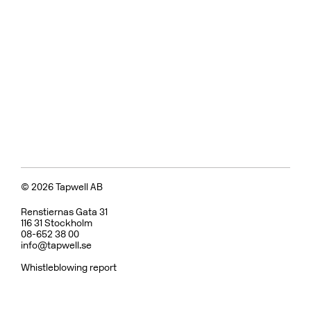
© 2026 Tapwell AB
Renstiernas Gata 31
116 31 Stockholm
08-652 38 00
info@tapwell.se
Whistleblowing report
Om Tapwell
Om våra ytor
Skötselråd