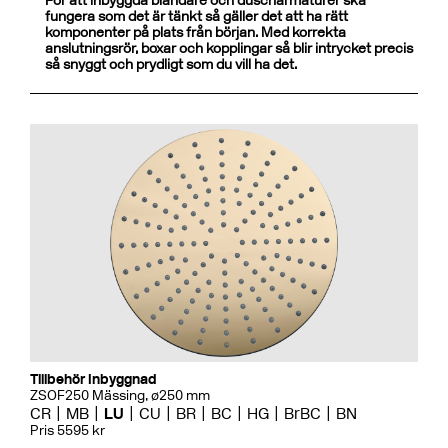
För att inbyggda blandare och duscharmaturer ska
fungera som det är tänkt så gäller det att ha rätt
komponenter på plats från början. Med korrekta
anslutningsrör, boxar och kopplingar så blir intrycket precis
så snyggt och prydligt som du vill ha det.
Tillbehör Inbyggnad
ZSOF250 Mässing, ø250 mm
CR
MB
LU
CU
BR
BC
HG
BrBC
BN
Pris 5595 kr