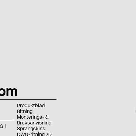
rom
Produktblad
Ritning
Monterings- &
Bruksanvisning
G
Sprängskiss
DWG-ritning 2D