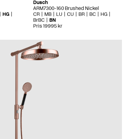
Dusch
ARM7300-160 Brushed Nickel
HG
CR
MB
LU
CU
BR
BC
HG
BrBC
BN
Pris 19995 kr