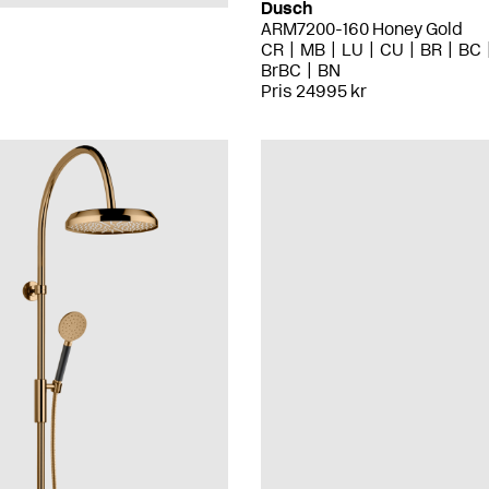
Dusch
ARM7200-160 Honey Gold
CR
MB
LU
CU
BR
BC
BrBC
BN
Pris 24995 kr