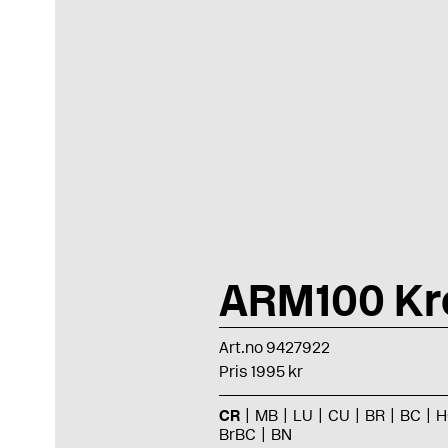
ARM100 K
Art.no 9427922
Pris 1995 kr
CR
MB
LU
CU
BR
BC
H
BrBC
BN