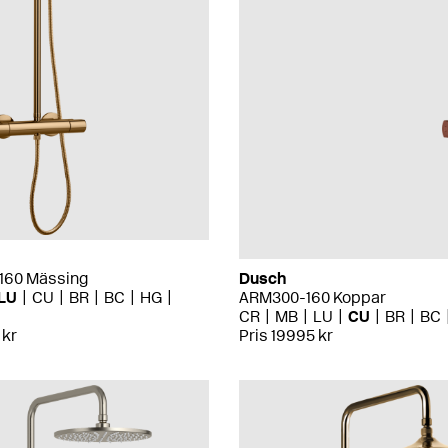
160 Mässing
Dusch
LU
CU
BR
BC
HG
ARM300-160 Koppar
CR
MB
LU
CU
BR
BC
 kr
Pris 19995 kr