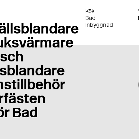
Kök
Bad
ällsblandare
Inbyggnad
uksvärmare
sch
sblandare
stillbehör
rfästen
ör Bad