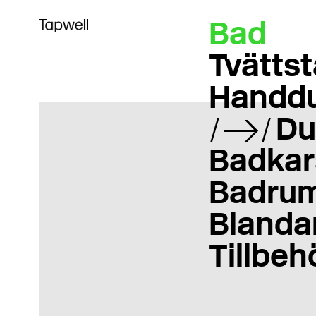
Bad
Tvättst
Handd
Du
Badkar
Badrum
Blanda
Tillbeh