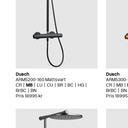
Dusch
Dusch
ARM5200-160 Mattsvart
ARM5300-
CR
MB
LU
CU
BR
BC
HG
CR
MB
BrBC
BN
BrBC
BN
Pris 18995 kr
Pris 18995