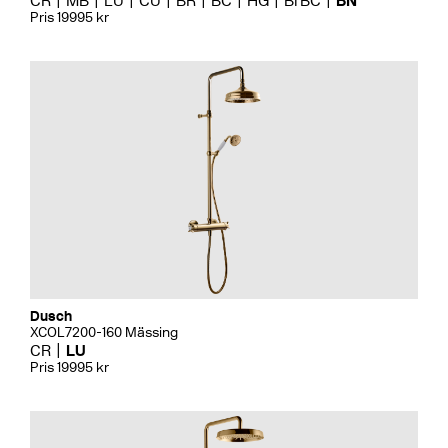
CR
MB
LU
CU
BR
BC
HG
BrBC
BN
Pris 19995 kr
Dusch
XCOL7200-160 Mässing
CR
LU
Pris 19995 kr