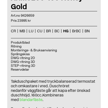
Gold
Art.no 9426659
Pris 23995 kr
CR
MB
LU
CU
BR
BC
HG
BrBC
BN
Produktblad
Ritning
Monterings- & Bruksanvisning
Sprängskiss
DWG-ritning 2D
DWG-ritning 3D
STEP-ritning 3D
Reservdelar
Takduschpaket med tryckbalanserad termostat
och omkastare i vred. Duschröret
nedanför väggfäste går att kapa efter önskad
duschhöjd. 160cc.Kombineras
med
blandarfäste
.