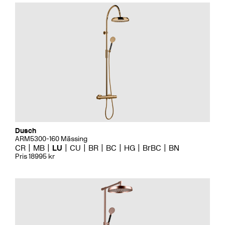
Dusch
ARM5300-160 Mässing
CR
MB
LU
CU
BR
BC
HG
BrBC
BN
Pris 18995 kr