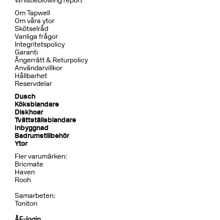
Whistleblowing report
Om Tapwell
Om våra ytor
Skötselråd
Vanliga frågor
Integritetspolicy
Garanti
Ångerrätt & Returpolicy
Användarvillkor
Hållbarhet
Reservdelar
Dusch
Köksblandare
Diskhoar
Tvättställsblandare
Inbyggnad
Badrumstillbehör
Ytor
Fler varumärken:
Bricmate
Haven
Rooh
Samarbeten:
Toniton
ÅF-login