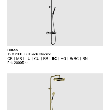
Dusch
TVM7200-160 Black Chrome
CR
MB
LU
CU
BR
BC
HG
BrBC
BN
Pris 20995 kr