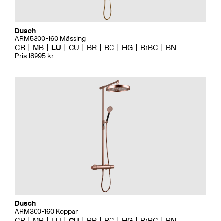
Dusch
ARM5300-160 Mässing
CR
MB
LU
CU
BR
BC
HG
BrBC
BN
Pris 18995 kr
Dusch
ARM300-160 Koppar
CR
MB
LU
CU
BR
BC
HG
BrBC
BN