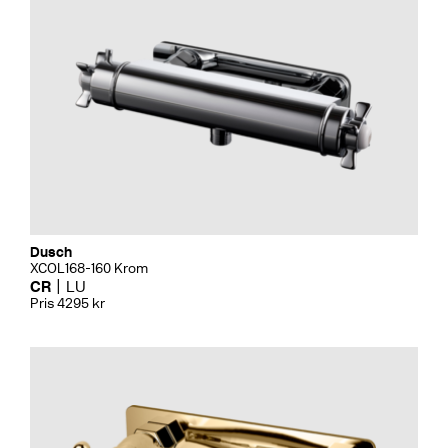
Dusch
XCOL168-160 Krom
CR
LU
Pris 4295 kr