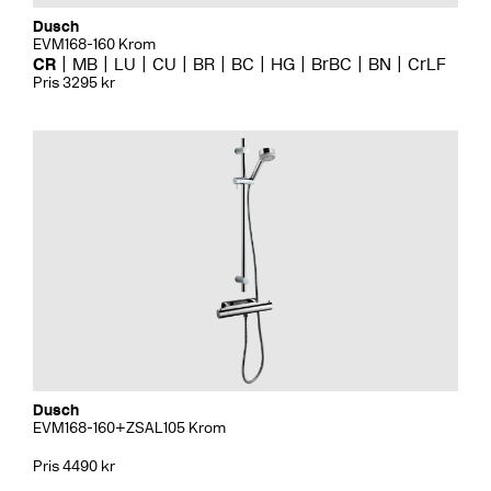
Dusch
EVM168-160 Krom
CR
MB
LU
CU
BR
BC
HG
BrBC
BN
CrLF
Pris 3295 kr
Dusch
EVM168-160+ZSAL105 Krom
Pris 4490 kr