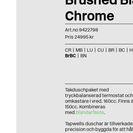
Chrome
Art.no 9422798
Pris 24995 kr
CR
MB
LU
CU
BR
BC
H
BrBC
BN
Takduschpaket med
tryckbalanserad termostat oc
omkastare i vred. 160cc. Finns ä
150cc. Kombineras
med
blandarfäste
.
Tapwells duschar är tillverkad
precision och byggda för att hål