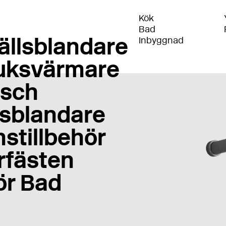
Kök
Bad
ällsblandare
Inbyggnad
uksvärmare
sch
sblandare
stillbehör
rfästen
ör Bad