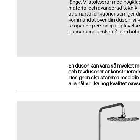
länge. Vi stoltserar med högkla
material och avancerad teknik. 
av smarta funktioner som ger d
kommandot över din dusch, vil
skapar en personlig upplevels
passar dina önskemål och beho
En dusch kan vara så mycket mer
och takduschar är konstruerade 
Designen ska stämma med din p
alla håller lika hög kvalitet oa