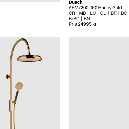
Dusch
ARM7200-160 Honey Gold
CR
MB
LU
CU
BR
BC
BrBC
BN
Pris 24995 kr