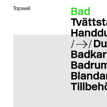
Bad
Tvättst
Handd
Du
Badkar
Badrum
Blanda
Tillbeh