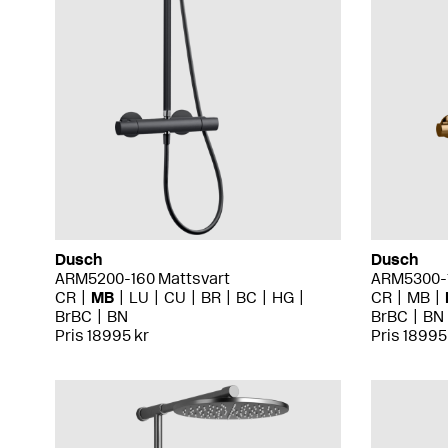
Dusch
Dusch
ARM5200-160 Mattsvart
ARM5300-
CR
MB
LU
CU
BR
BC
HG
CR
MB
BrBC
BN
BrBC
BN
Pris 18995 kr
Pris 18995