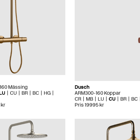
160 Mässing
Dusch
LU
CU
BR
BC
HG
ARM300-160 Koppar
CR
MB
LU
CU
BR
BC
 kr
Pris 19995 kr