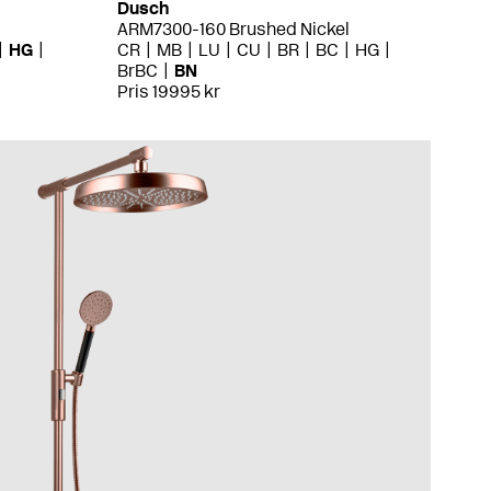
Dusch
ARM7300-160 Brushed Nickel
HG
CR
MB
LU
CU
BR
BC
HG
BrBC
BN
Pris 19995 kr