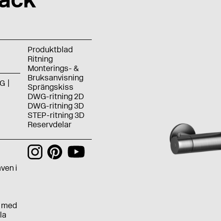
Produktblad
Ritning
Monterings- &
Bruksanvisning
G
Sprängskiss
DWG-ritning 2D
DWG-ritning 3D
STEP-ritning 3D
Reservdelar
h
ven i
e med
la