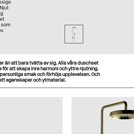
ssiga
Njut
ig
ket
e som
v.
 än att bara tvätta av sig. Alla våra duschset
för att skapa inre harmoni och yttre njutning.
ersonliga smak och förhöja upplevelsen. Och
vsett egenskaper och ytmaterial.