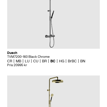
Dusch
TVM7200-160 Black Chrome
CR
MB
LU
CU
BR
BC
HG
BrBC
BN
Pris 20995 kr