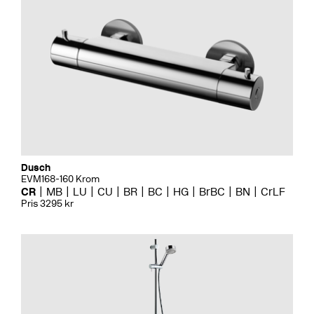
Dusch
EVM168-160 Krom
CR
MB
LU
CU
BR
BC
HG
BrBC
BN
CrLF
Pris 3295 kr