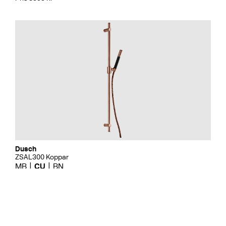
Dusch
ZSAL300 Koppar
MB
CU
BN
Pris 2595 kr