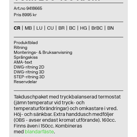
Art.no 9418665
Pris 8995 kr
CR
MB
LU
CU
BR
BC
HG
BrBC
BN
Produktblad
Ritning
Monterings- & Bruksanvisning
Sprängskiss
AMA-text
DWG-ritning 2D
DWG-ritning 3D
STEP-ritning 3D
Reservdelar
Takduschpaket med tryckbalanserad termostat
(jämn temperatur vid tryck- och
temperaturförändringar) och omkastare i vred.
Höj- och sänkbar. Extra handdusch medföljer
(OBS - avser endast kromat utförande). 160cc.
Finns även i 150cc. Kombineras
med
blandarfäste
.