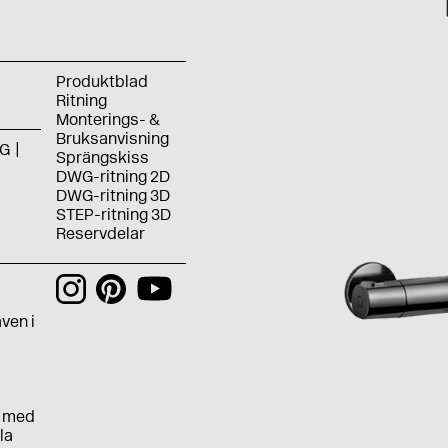
Produktblad
Ritning
Monterings- &
Bruksanvisning
G
Sprängskiss
DWG-ritning 2D
DWG-ritning 3D
STEP-ritning 3D
Reservdelar
h
ven i
e med
la