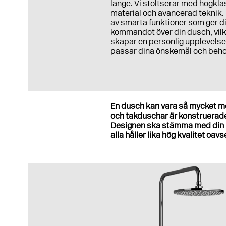
länge. Vi stoltserar med högkla
material och avancerad teknik. 
av smarta funktioner som ger d
kommandot över din dusch, vil
skapar en personlig upplevels
passar dina önskemål och beho
En dusch kan vara så mycket mer
och takduschar är konstruerade 
Designen ska stämma med din p
alla håller lika hög kvalitet oa