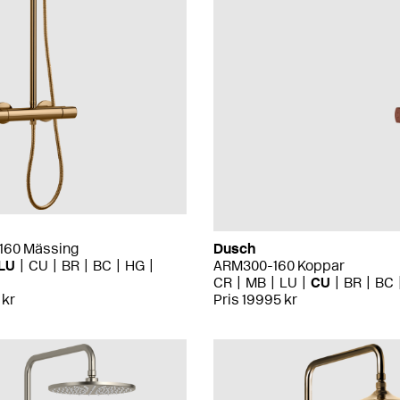
160 Mässing
Dusch
LU
CU
BR
BC
HG
ARM300-160 Koppar
CR
MB
LU
CU
BR
BC
 kr
Pris 19995 kr