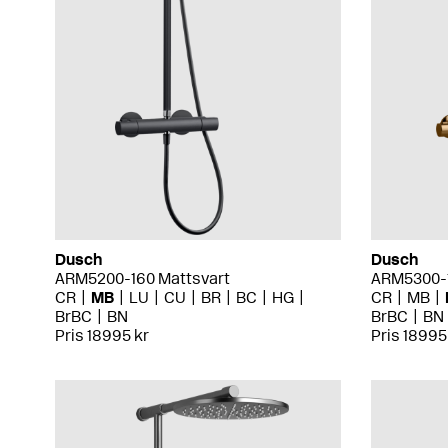
Dusch
Dusch
ARM5200-160 Mattsvart
ARM5300-
CR
MB
LU
CU
BR
BC
HG
CR
MB
BrBC
BN
BrBC
BN
Pris 18995 kr
Pris 18995