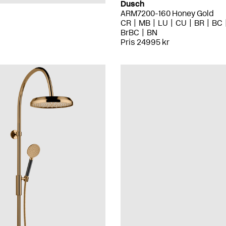
Dusch
ARM7200-160 Honey Gold
CR
MB
LU
CU
BR
BC
BrBC
BN
Pris 24995 kr