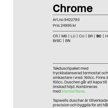
Chrome
Art.no 9422793
Pris 24995 kr
CR
MB
LU
CU
BR
BC
H
BrBC
BN
Takduschpaket med
tryckbalanserad termostat oc
omkastare i vred. 160cc. Finns ä
150cc. Duschen går att kapa till
önskad höjd. Kombineras
med
blandarfäste
.
Tapwells duschar är tillverkad
precision och byggda för att hål