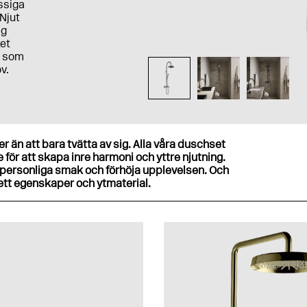
ssiga
Njut
ig
ket
e som
v.
 än att bara tvätta av sig. Alla våra duschset
för att skapa inre harmoni och yttre njutning.
ersonliga smak och förhöja upplevelsen. Och
vsett egenskaper och ytmaterial.