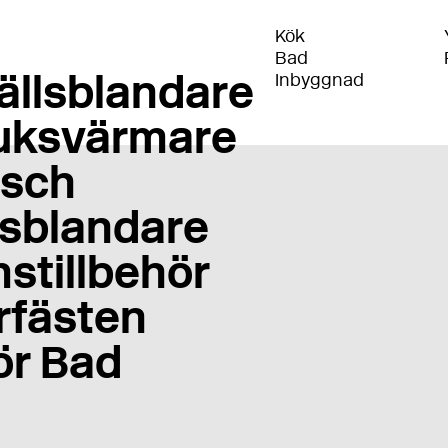
Kök
Bad
ällsblandare
Inbyggnad
uksvärmare
sch
sblandare
stillbehör
rfästen
ör Bad