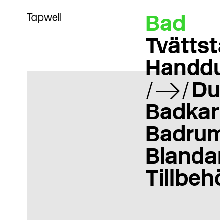
Bad
Tvättst
Handd
Du
Badkar
Badrum
Blanda
Tillbeh