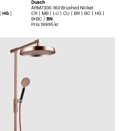
Dusch
ARM7300-160 Brushed Nickel
HG
CR
MB
LU
CU
BR
BC
HG
BrBC
BN
Pris 19995 kr