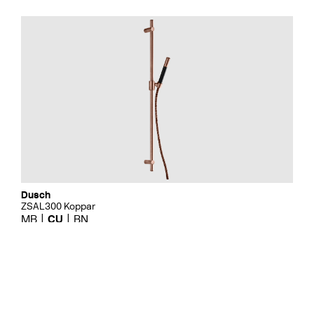
Dusch
ZSAL300 Koppar
MB
CU
BN
Pris 2595 kr