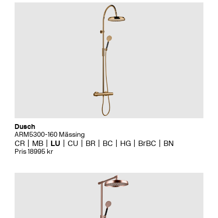
Dusch
ARM5300-160 Mässing
CR
MB
LU
CU
BR
BC
HG
BrBC
BN
Pris 18995 kr