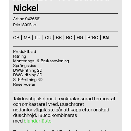
Nickel
Art.no 9426661
Pris 18995 kr
CR
MB
LU
CU
BR
BC
HG
BrBC
BN
Produktblad
Ritning
Monterings- & Bruksanvisning
Sprängskiss
DWG-ritning 2D
DWG-ritning 3D
STEP-ritning 3D
Reservdelar
Takduschpaket med tryckbalanserad termostat
och omkastare i vred. Duschröret
nedanför väggfäste går att kapa efter önskad
duschhöjd. 160cc.Kombineras
med
blandarfäste
.