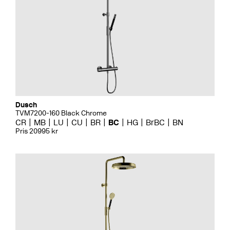
Dusch
TVM7200-160 Black Chrome
CR
MB
LU
CU
BR
BC
HG
BrBC
BN
Pris 20995 kr