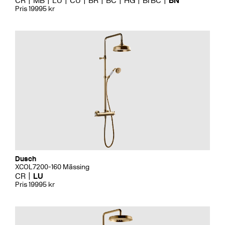
CR
MB
LU
CU
BR
BC
HG
BrBC
BN
Pris 19995 kr
Dusch
XCOL7200-160 Mässing
CR
LU
Pris 19995 kr