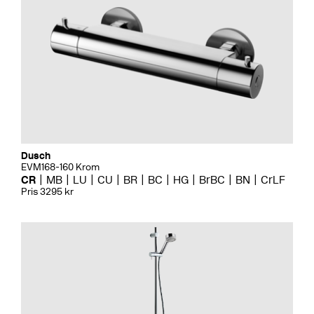
Dusch
EVM168-160 Krom
CR
MB
LU
CU
BR
BC
HG
BrBC
BN
CrLF
Pris 3295 kr