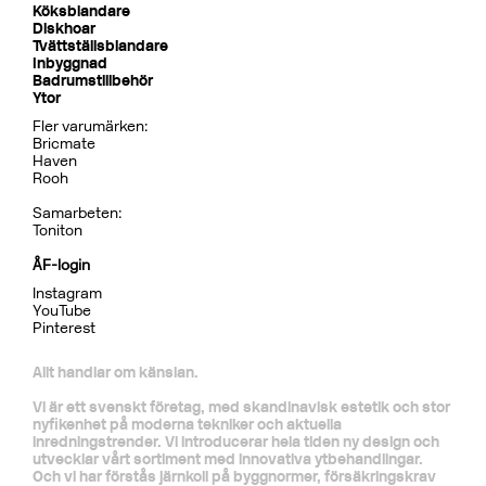
Dusch
BOX7268 ED2 Black Chrome
CR
MB
LU
CU
BR
BC
HG
BrBC
BN
Pris 32995 kr