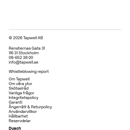
Koppar
BOX7200 ED2 Black Chrome
CR
MB
CU
BC
HG
BN
Pris 29995 kr