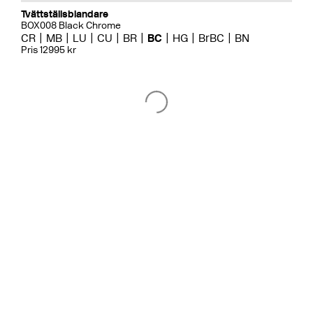
Tvättställsblandare
BOX008 Black Chrome
CR
MB
LU
CU
BR
BC
HG
BrBC
BN
Pris 12995 kr
Badkarsblandare
BOX026 Black Chrome
CR
MB
LU
CU
BR
BC
HG
BrBC
BN
Pris 18995 kr