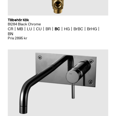
Tillbehör Kök
BI284 Black Chrome
CR
MB
LU
CU
BR
BC
HG
BrBC
BrHG
BN
Pris 2895 kr