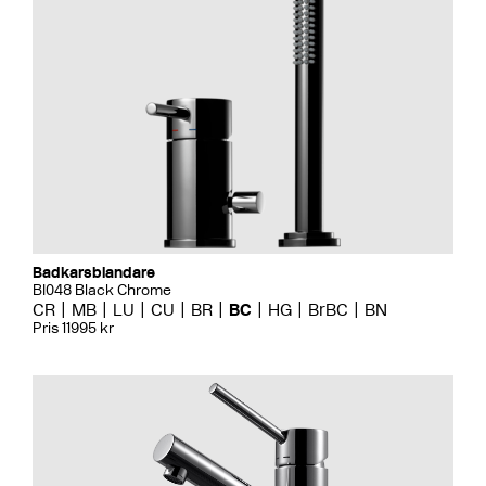
Badkarsblandare
BI048 Black Chrome
CR
MB
LU
CU
BR
BC
HG
BrBC
BN
Pris 11995 kr