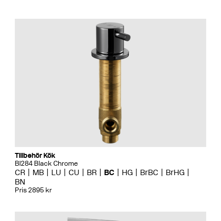
Tillbehör Kök
BI284 Black Chrome
CR
MB
LU
CU
BR
BC
HG
BrBC
BrHG
BN
Pris 2895 kr