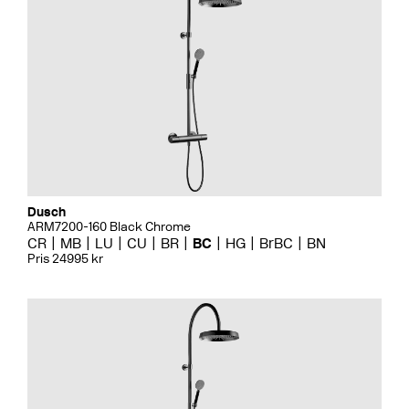
Dusch
ARM7200-160 Black Chrome
CR
MB
LU
CU
BR
BC
HG
BrBC
BN
Pris 24995 kr