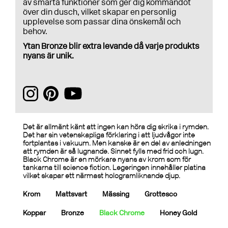
av smarta funktioner som ger dig kommandot
över din dusch, vilket skapar en personlig
upplevelse som passar dina önskemål och
behov.
Ytan Bronze blir extra levande då varje produkts
nyans är unik.
Det är allmänt känt att ingen kan höra dig skrika i rymden.
Det har sin vetenskapliga förklaring i att ljudvågor inte
fortplantas i vakuum. Men kanske är en del av anledningen
att rymden är så lugnande. Sinnet fylls med frid och lugn.
Black Chrome är en mörkare nyans av krom som för
tankarna till science fiction. Legeringen innehåller platina
vilket skapar ett närmast hologramliknande djup.
Krom
Mattsvart
Mässing
Grottesco
Koppar
Bronze
Black Chrome
Honey Gold