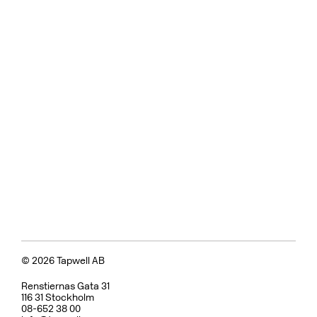
Badkarsblandare
BOX026 Black Chrome
CR
MB
LU
CU
BR
BC
HG
BrBC
BN
Pris 18995 kr