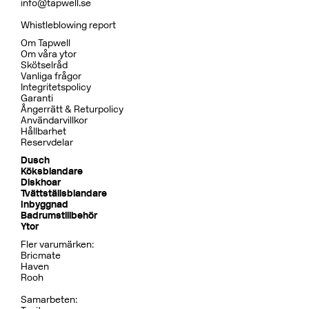
Koppar
BOX7200 ED2 Black Chrome
CR
MB
CU
BC
HG
BN
Pris 29995 kr
Dusch
BOX7268 ED2 Black Chrome
CR
MB
LU
CU
BR
BC
HG
BrBC
BN