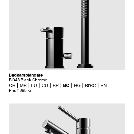
Badkarsblandare
BI048 Black Chrome
CR
MB
LU
CU
BR
BC
HG
BrBC
BN
Pris 11995 kr