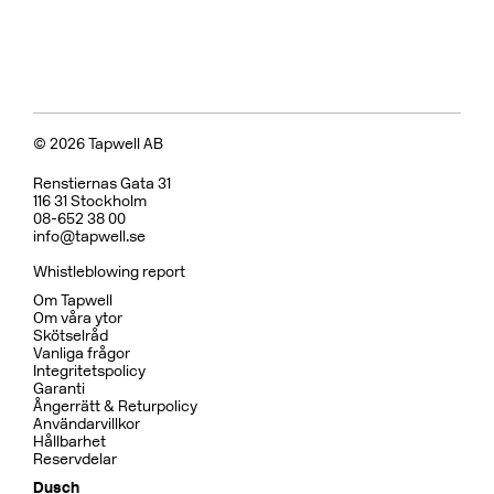
Koppar
BOX7200 ED2 Black Chrome
CR
MB
CU
BC
HG
BN
Pris 29995 kr