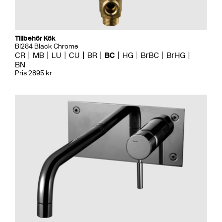
Tillbehör Kök
BI284 Black Chrome
CR
MB
LU
CU
BR
BC
HG
BrBC
BrHG
BN
Pris 2895 kr