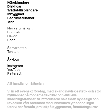
Dusch
BOX7268 ED2 Black Chrome
CR
MB
LU
CU
BR
BC
HG
BrBC
BN
Pris 32995 kr