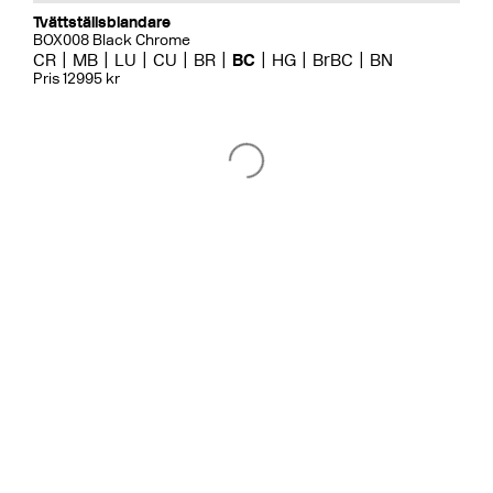
Tvättställsblandare
BOX008 Black Chrome
CR
MB
LU
CU
BR
BC
HG
BrBC
BN
Pris 12995 kr
Badkarsblandare
BOX026 Black Chrome
CR
MB
LU
CU
BR
BC
HG
BrBC
BN
Pris 18995 kr