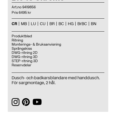
Art.no 9419856
Pris 6495 kr
CR
MB
LU
CU
BR
BC
HG
BrBC
BN
Produktblad
Ritning
Monterings- & Bruksanvisning
Sprängskiss
DWG-ritning 2D
DWG-ritning 3D
STEP-ritning 3D
Reservdelar
Dusch- och badkarsblandare med handdusch.
För sargmontage, 2 hål.