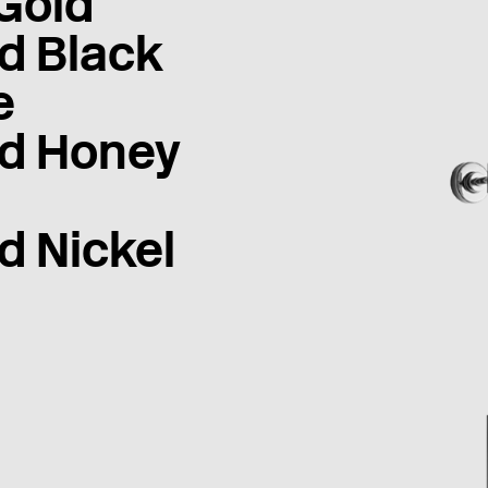
Gold
d Black
e
d Honey
d Nickel