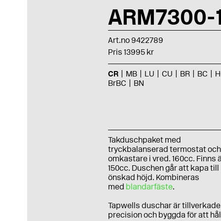
ARM7300-
Art.no 9422789
Pris 13995 kr
CR
MB
LU
CU
BR
BC
H
BrBC
BN
Takduschpaket med
tryckbalanserad termostat oc
omkastare i vred. 160cc. Finns ä
150cc. Duschen går att kapa till
önskad höjd. Kombineras
med
blandarfäste
.
Tapwells duschar är tillverkad
precision och byggda för att hål