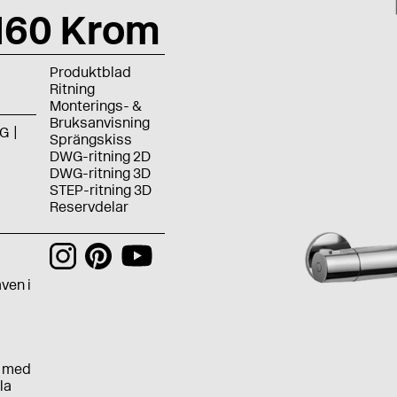
160 Krom
Produktblad
Ritning
Monterings- &
Bruksanvisning
G
Sprängskiss
DWG-ritning 2D
DWG-ritning 3D
STEP-ritning 3D
Reservdelar
h
ven i
e med
la