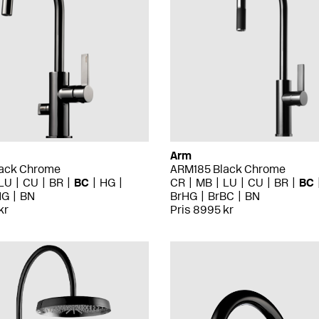
Arm
ack Chrome
ARM185 Black Chrome
LU
CU
BR
BC
HG
CR
MB
LU
CU
BR
BC
HG
BN
BrHG
BrBC
BN
kr
Pris 8995 kr