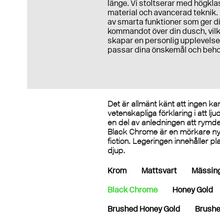
länge. Vi stoltserar med högkla
material och avancerad teknik. 
av smarta funktioner som ger d
kommandot över din dusch, vil
skapar en personlig upplevels
passar dina önskemål och beho
Det är allmänt känt att ingen ka
vetenskapliga förklaring i att l
en del av anledningen att rymden
Black Chrome är en mörkare nya
fiction. Legeringen innehåller p
djup.
Krom
Mattsvart
Mässin
Black Chrome
Honey Gold
Brushed Honey Gold
Brushe