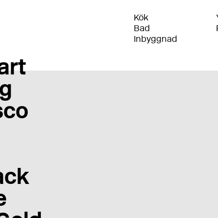
Kök
Bad
Inbyggnad
art
g
sco
ack
e