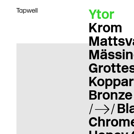
Ytor
Krom
Mattsv
Mässin
Grotte
Koppar
Bronze
Bl
Chrom