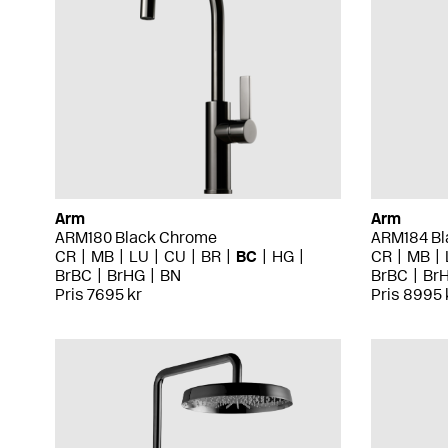
Arm
Arm
ARM180 Black Chrome
ARM184 Bl
CR
MB
LU
CU
BR
BC
HG
CR
MB
BrBC
BrHG
BN
BrBC
Br
Pris 7695 kr
Pris 8995 