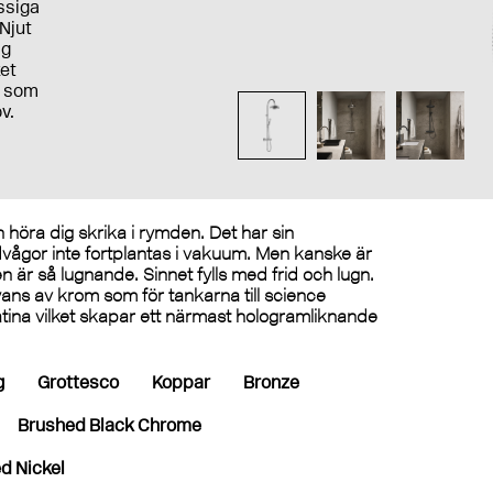
ssiga
Njut
ig
ket
e som
v.
n höra dig skrika i rymden. Det har sin
judvågor inte fortplantas i vakuum. Men kanske är
 är så lugnande. Sinnet fylls med frid och lugn.
ns av krom som för tankarna till science
latina vilket skapar ett närmast hologramliknande
g
Grottesco
Koppar
Bronze
Brushed Black Chrome
d Nickel