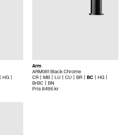
Arm
ARM081 Black Chrome
HG
CR
MB
LU
CU
BR
BC
HG
BrBC
BN
Pris 8495 kr