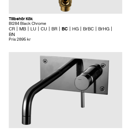
Tillbehör Kök
BI284 Black Chrome
CR
MB
LU
CU
BR
BC
HG
BrBC
BrHG
BN
Pris 2895 kr