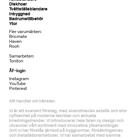
Dusch
BOX7268 ED2 Black Chrome
CR
MB
LU
CU
BR
BC
HG
BrBC
BN
Pris 32995 kr