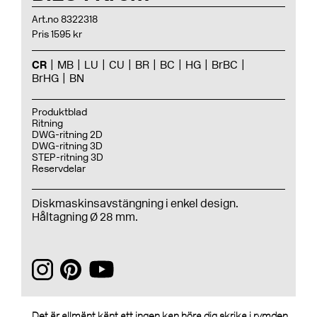
Art.no 8322318
Pris 1595 kr
CR
MB
LU
CU
BR
BC
HG
BrBC
BrHG
BN
Produktblad
Ritning
DWG-ritning 2D
DWG-ritning 3D
STEP-ritning 3D
Reservdelar
Diskmaskinsavstängning i enkel design.
Håltagning Ø 28 mm.
Det är allmänt känt att ingen kan höra dig skrika i rymden.