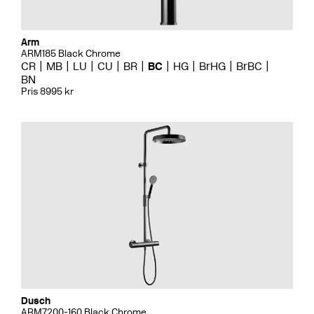
Arm
ARM185 Black Chrome
CR
MB
LU
CU
BR
BC
HG
BrHG
BrBC
BN
Pris 8995 kr
Dusch
ARM7200-160 Black Chrome