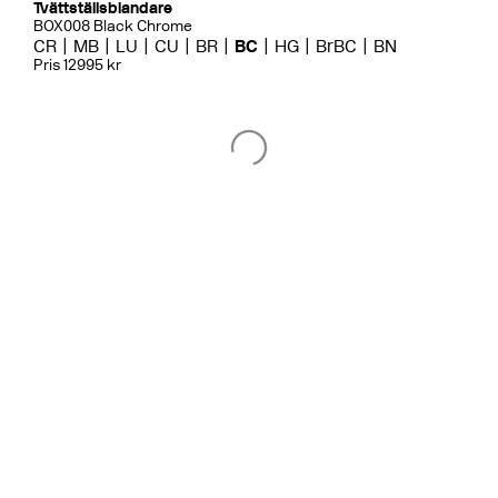
Tvättställsblandare
BOX008 Black Chrome
CR
MB
LU
CU
BR
BC
HG
BrBC
BN
Pris 12995 kr
Badkarsblandare
BOX026 Black Chrome
CR
MB
LU
CU
BR
BC
HG
BrBC
BN
Pris 18995 kr