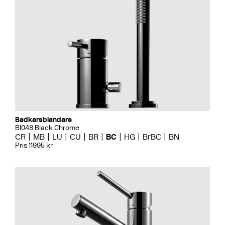
Badkarsblandare
BI048 Black Chrome
CR
MB
LU
CU
BR
BC
HG
BrBC
BN
Pris 11995 kr