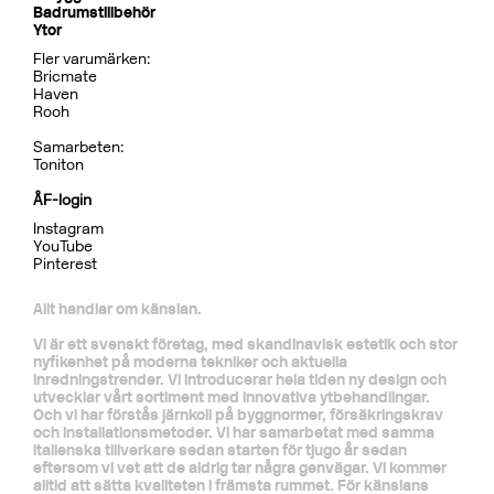
Tillbehör Inbyggnad
BOX300/300 Mattsvart
CR
MB
LU
CU
BR
BC
HG
BrBC
BN
Pris 4995 kr