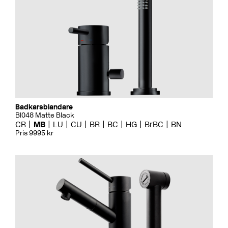
Badkarsblandare
BI048 Matte Black
CR
MB
LU
CU
BR
BC
HG
BrBC
BN
Pris 9995 kr