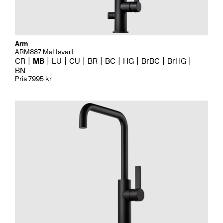
Arm
ARM887 Mattsvart
CR
MB
LU
CU
BR
BC
HG
BrBC
BrHG
BN
Pris 7995 kr