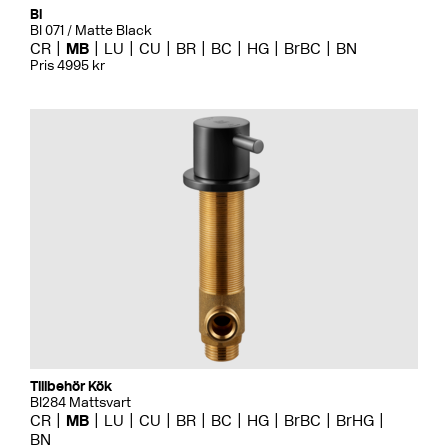
Bi
BI 071 / Matte Black
CR
MB
LU
CU
BR
BC
HG
BrBC
BN
Pris 4995 kr
Tillbehör Kök
BI284 Mattsvart
CR
MB
LU
CU
BR
BC
HG
BrBC
BrHG
BN