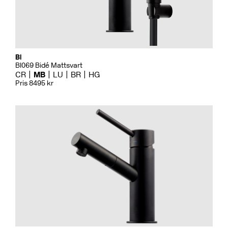
Bi
BI069 Bidé Mattsvart
CR
MB
LU
BR
HG
Pris 8495 kr