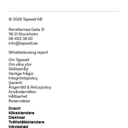
Badkarsblandare
BOX026 Mattsvart
CR
MB
LU
CU
BR
BC
HG
BrBC
BN
Pris 15995 kr