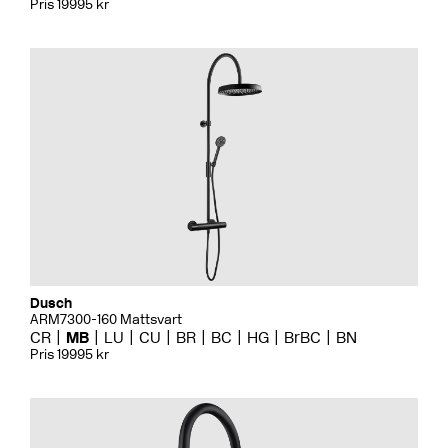
Pris 19995 kr
Dusch
ARM7300-160 Mattsvart
CR
MB
LU
CU
BR
BC
HG
BrBC
BN
Pris 19995 kr