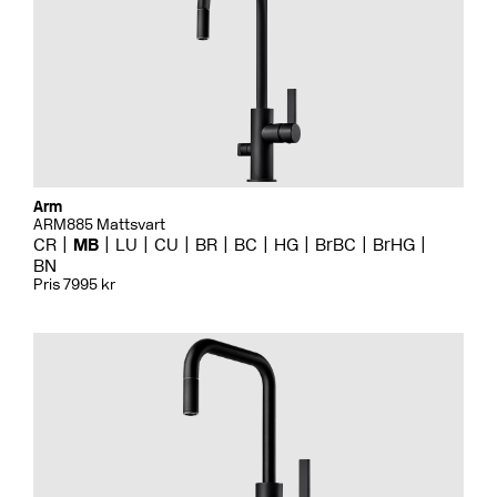
Arm
ARM885 Mattsvart
CR
MB
LU
CU
BR
BC
HG
BrBC
BrHG
BN
Pris 7995 kr