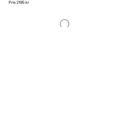
Pris 2195 kr
Tvättställsblandare
BOX008 Mattsvart
CR
MB
LU
CU
BR
BC
HG
BrBC
BN
Pris 11495 kr