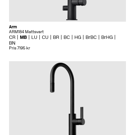
Arm
ARM184 Mattsvart
CR
MB
LU
CU
BR
BC
HG
BrBC
BrHG
BN
Pris 7195 kr