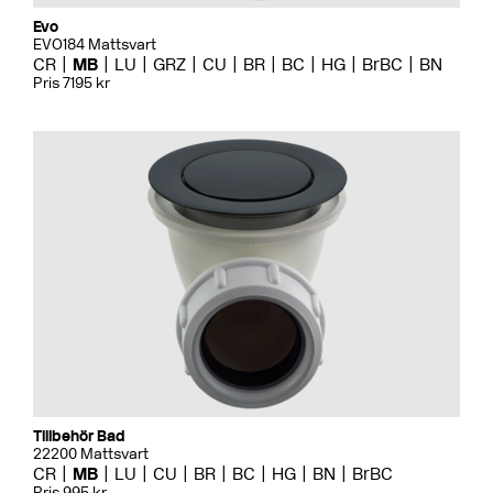
Evo
EVO184 Mattsvart
CR
MB
LU
GRZ
CU
BR
BC
HG
BrBC
BN
Pris 7195 kr
Tillbehör Bad
22200 Mattsvart
CR
MB
LU
CU
BR
BC
HG
BN
BrBC
Pris 995 kr