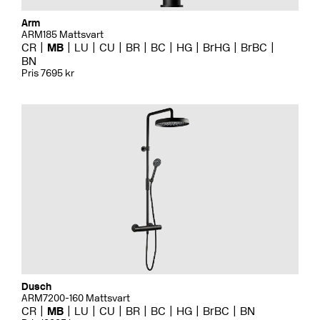
Arm
ARM185 Mattsvart
CR
MB
LU
CU
BR
BC
HG
BrHG
BrBC
BN
Pris 7695 kr
Dusch
ARM7200-160 Mattsvart
CR
MB
LU
CU
BR
BC
HG
BrBC
BN