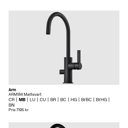
Arm
ARM184 Mattsvart
CR
MB
LU
CU
BR
BC
HG
BrBC
BrHG
BN
Pris 7195 kr