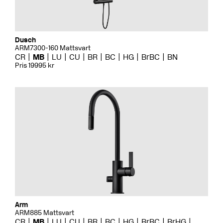
Dusch
ARM7300-160 Mattsvart
CR
MB
LU
CU
BR
BC
HG
BrBC
BN
Pris 19995 kr
Arm
ARM885 Mattsvart
CR
MB
LU
CU
BR
BC
HG
BrBC
BrHG