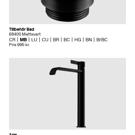
Tillbehör Bad
68400 Mattsvart
CR
MB
LU
CU
BR
BC
HG
BN
BrBC
Pris 995 kr
Arm