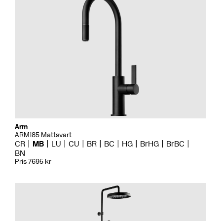
Arm
ARM185 Mattsvart
CR
MB
LU
CU
BR
BC
HG
BrHG
BrBC
BN
Pris 7695 kr