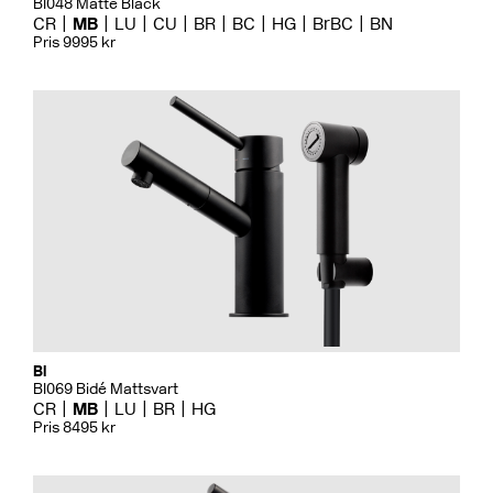
BI048 Matte Black
CR
MB
LU
CU
BR
BC
HG
BrBC
BN
Pris 9995 kr
Bi
BI069 Bidé Mattsvart
CR
MB
LU
BR
HG
Pris 8495 kr