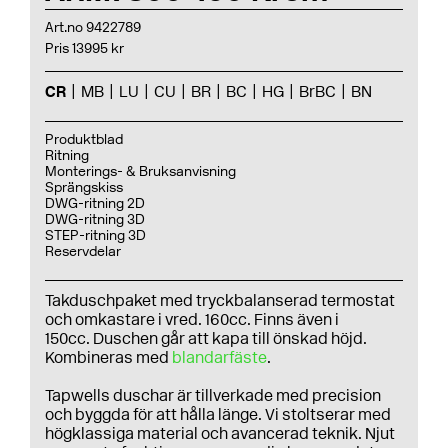
Art.no 9422789
Pris 13995 kr
CR
MB
LU
CU
BR
BC
HG
BrBC
BN
Produktblad
Ritning
Monterings- & Bruksanvisning
Sprängskiss
DWG-ritning 2D
DWG-ritning 3D
STEP-ritning 3D
Reservdelar
Takduschpaket med tryckbalanserad termostat
och omkastare i vred. 160cc. Finns även i
150cc. Duschen går att kapa till önskad höjd.
Kombineras med
blandarfäste
.
Tapwells duschar är tillverkade med precision
och byggda för att hålla länge. Vi stoltserar med
högklassiga material och avancerad teknik. Njut