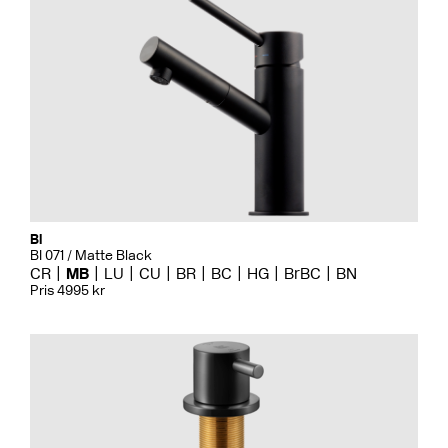
Bi
BI 071 / Matte Black
CR
MB
LU
CU
BR
BC
HG
BrBC
BN
Pris 4995 kr