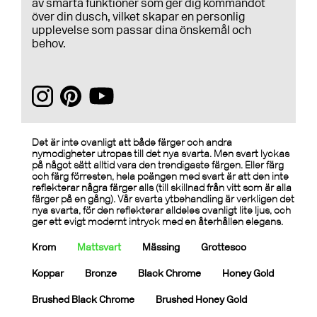
av smarta funktioner som ger dig kommandot
över din dusch, vilket skapar en personlig
upplevelse som passar dina önskemål och
behov.
Det är inte ovanligt att både färger och andra
nymodigheter utropas till det nya svarta. Men svart lyckas
på något sätt alltid vara den trendigaste färgen. Eller färg
och färg förresten, hela poängen med svart är att den inte
reflekterar några färger alls (till skillnad från vitt som är alla
färger på en gång). Vår svarta ytbehandling är verkligen det
nya svarta, för den reflekterar alldeles ovanligt lite ljus, och
ger ett evigt modernt intryck med en återhållen elegans.
Krom
Mattsvart
Mässing
Grottesco
Koppar
Bronze
Black Chrome
Honey Gold
Brushed Black Chrome
Brushed Honey Gold