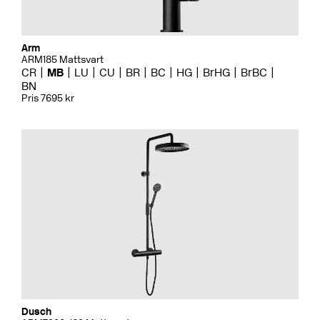
Arm
ARM185 Mattsvart
CR
MB
LU
CU
BR
BC
HG
BrHG
BrBC
BN
Pris 7695 kr
Dusch