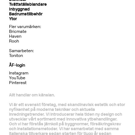
Tillbehör Inbyggnad
BOX300/300 Mattsvart
CR
MB
LU
CU
BR
BC
HG
BrBC
BN
Pris 4995 kr