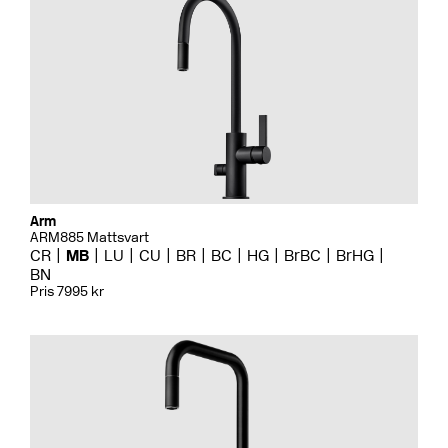
Arm
ARM885 Mattsvart
CR
MB
LU
CU
BR
BC
HG
BrBC
BrHG
BN
Pris 7995 kr