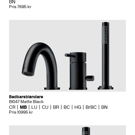
BN
Pris 7695 kr
Badkarsblandare
BI047 Matte Black
CR
MB
LU
CU
BR
BC
HG
BrBC
BN
Pris 10995 kr