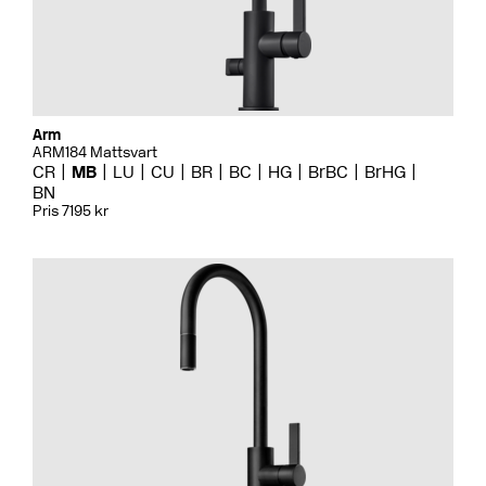
Arm
ARM184 Mattsvart
CR
MB
LU
CU
BR
BC
HG
BrBC
BrHG
BN
Pris 7195 kr