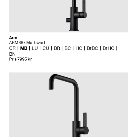
Arm
ARM887 Mattsvart
CR
MB
LU
CU
BR
BC
HG
BrBC
BrHG
BN
Pris 7995 kr