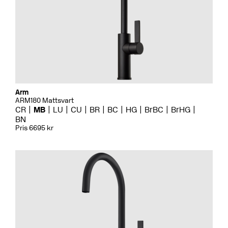
Arm
ARM180 Mattsvart
CR
MB
LU
CU
BR
BC
HG
BrBC
BrHG
BN
Pris 6695 kr