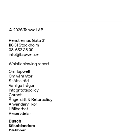
Badkarsblandare
BOX026 Mattsvart
CR
MB
LU
CU
BR
BC
HG
BrBC
BN
Pris 15995 kr