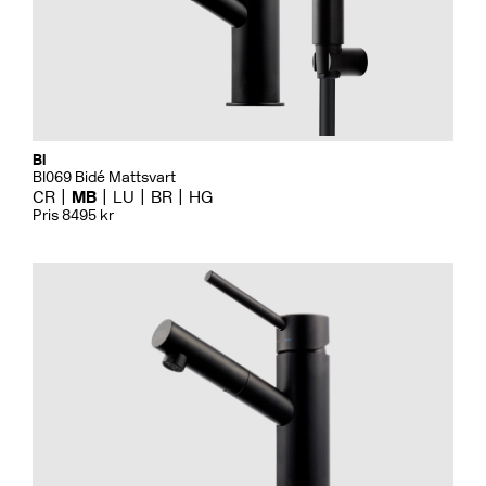
Bi
BI069 Bidé Mattsvart
CR
MB
LU
BR
HG
Pris 8495 kr