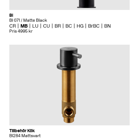
Bi
BI 071 / Matte Black
CR
MB
LU
CU
BR
BC
HG
BrBC
BN
Pris 4995 kr
Tillbehör Kök
BI284 Mattsvart