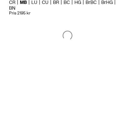
CR
MB
LU
CU
BR
BC
HG
BrBC
BrHG
BN
Pris 2195 kr
Tvättställsblandare
BOX008 Mattsvart
CR
MB
LU
CU
BR
BC
HG
BrBC
BN
Pris 11495 kr