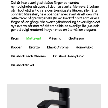
Det är inte ovanligt att både färger och andra
nymodigheter utropas till det nya svarta. Men svart lyckas
på något sätt alltid vara den trendigaste färgen. Eller färg
och färg förresten, hela poängen med svart är att den inte
reflekterar några färger alls (till skillnad från vitt som är alla
färger på en gång). Vår svarta ytbehandling är verkligen det
nya svarta, för den reflekterar alldeles ovanligt lite ljus, och
ger ett evigt modernt intryck med en återhållen elegans.
Krom
Mattsvart
Mässing
Grottesco
Koppar
Bronze
Black Chrome
Honey Gold
Brushed Black Chrome
Brushed Honey Gold
Brushed Nickel