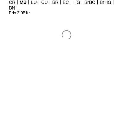
CR
MB
LU
CU
BR
BC
HG
BrBC
BrHG
BN
Pris 2195 kr
Tvättställsblandare
BOX008 Mattsvart
CR
MB
LU
CU
BR
BC
HG
BrBC
BN
Pris 11495 kr