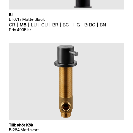
Bi
BI 071 / Matte Black
CR
MB
LU
CU
BR
BC
HG
BrBC
BN
Pris 4995 kr
Tillbehör Kök
BI284 Mattsvart