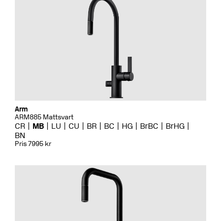
Arm
ARM885 Mattsvart
CR
MB
LU
CU
BR
BC
HG
BrBC
BrHG
BN
Pris 7995 kr