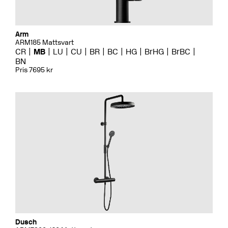
Arm
ARM185 Mattsvart
CR
MB
LU
CU
BR
BC
HG
BrHG
BrBC
BN
Pris 7695 kr
Dusch