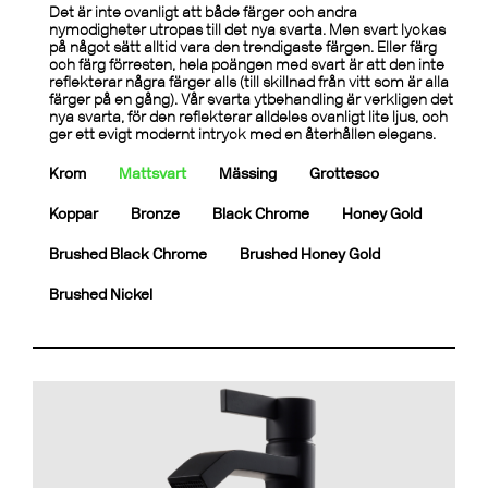
Det är inte ovanligt att både färger och andra
nymodigheter utropas till det nya svarta. Men svart lyckas
på något sätt alltid vara den trendigaste färgen. Eller färg
och färg förresten, hela poängen med svart är att den inte
reflekterar några färger alls (till skillnad från vitt som är alla
färger på en gång). Vår svarta ytbehandling är verkligen det
nya svarta, för den reflekterar alldeles ovanligt lite ljus, och
ger ett evigt modernt intryck med en återhållen elegans.
Krom
Mattsvart
Mässing
Grottesco
Koppar
Bronze
Black Chrome
Honey Gold
Brushed Black Chrome
Brushed Honey Gold
Brushed Nickel