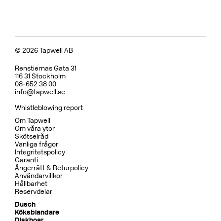
Badkarsblandare
BOX026 Mattsvart
CR
MB
LU
CU
BR
BC
HG
BrBC
BN
Pris 15995 kr