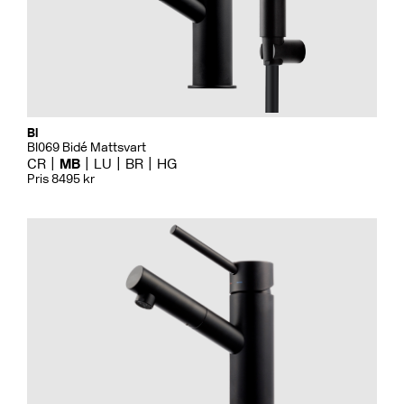
Bi
BI069 Bidé Mattsvart
CR
MB
LU
BR
HG
Pris 8495 kr