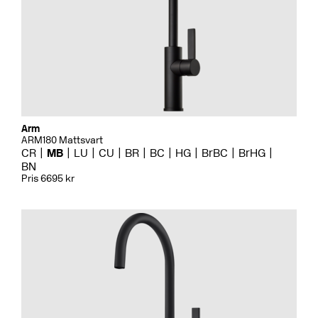
Arm
ARM180 Mattsvart
CR
MB
LU
CU
BR
BC
HG
BrBC
BrHG
BN
Pris 6695 kr