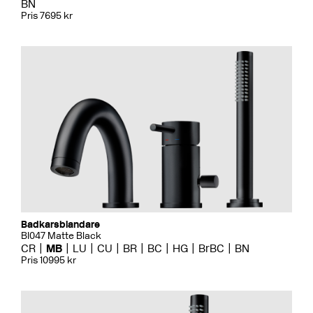
BN
Pris 7695 kr
Badkarsblandare
BI047 Matte Black
CR
MB
LU
CU
BR
BC
HG
BrBC
BN
Pris 10995 kr