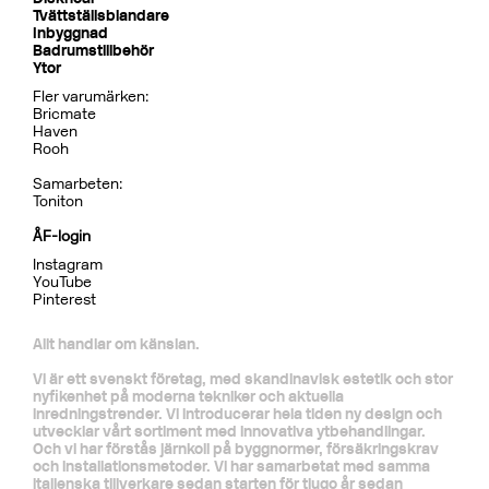
Tillbehör Inbyggnad
BOX300/300 Mattsvart
CR
MB
LU
CU
BR
BC
HG
BrBC
BN
Pris 4995 kr