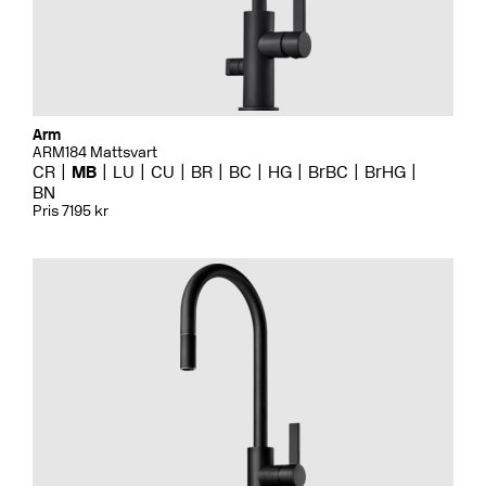
Arm
ARM184 Mattsvart
CR
MB
LU
CU
BR
BC
HG
BrBC
BrHG
BN
Pris 7195 kr