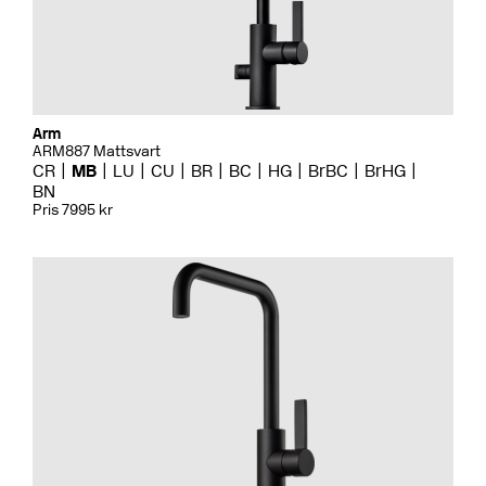
Arm
ARM887 Mattsvart
CR
MB
LU
CU
BR
BC
HG
BrBC
BrHG
BN
Pris 7995 kr