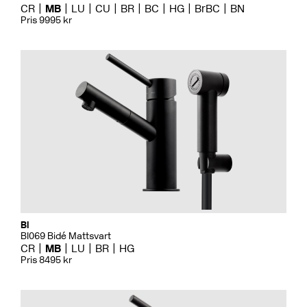
CR
MB
LU
CU
BR
BC
HG
BrBC
BN
Pris 9995 kr
Bi
BI069 Bidé Mattsvart
CR
MB
LU
BR
HG
Pris 8495 kr