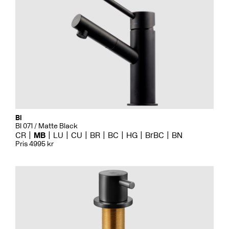
Bi
BI 071 / Matte Black
CR
MB
LU
CU
BR
BC
HG
BrBC
BN
Pris 4995 kr