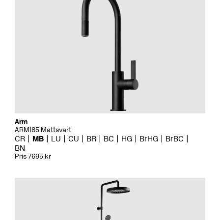
Arm
ARM185 Mattsvart
CR
MB
LU
CU
BR
BC
HG
BrHG
BrBC
BN
Pris 7695 kr