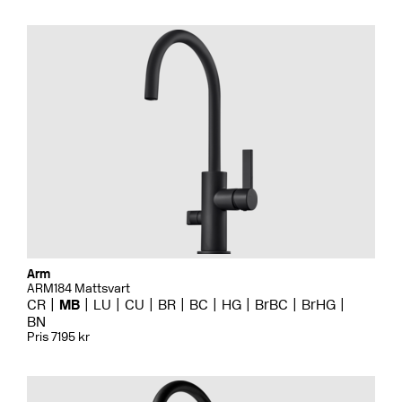
Arm
ARM184 Mattsvart
CR
MB
LU
CU
BR
BC
HG
BrBC
BrHG
BN
Pris 7195 kr