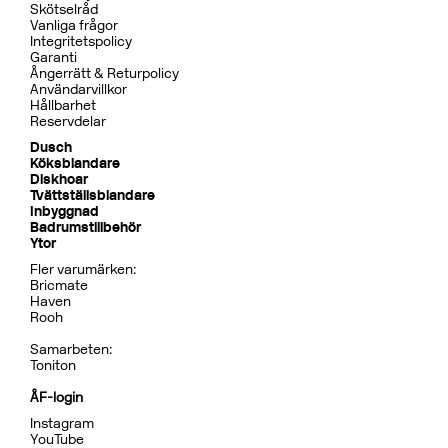
BOX026 Mattsvart
CR
MB
LU
CU
BR
BC
HG
BrBC
BN
Pris 15995 kr
Tillbehör Inbyggnad
BOX300/300 Mattsvart
CR
MB
LU
CU
BR
BC
HG
BrBC
BN
Pris 4995 kr