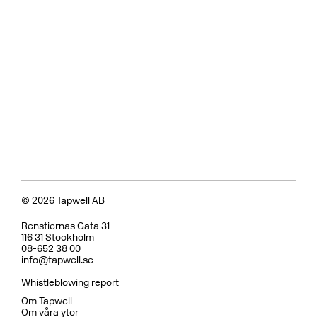
Tvättställsblandare
BOX008 Mattsvart
CR
MB
LU
CU
BR
BC
HG
BrBC
BN
Pris 11495 kr
Badkarsblandare