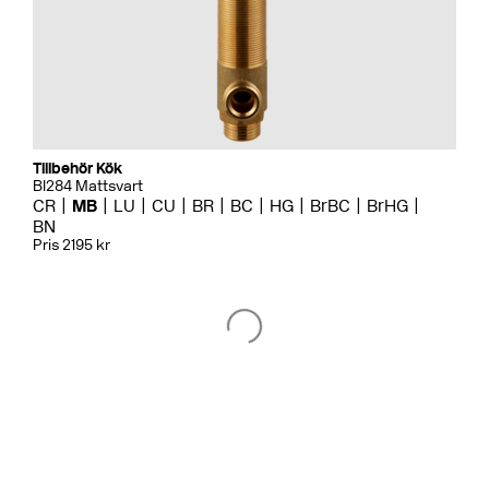
Tillbehör Kök
BI284 Mattsvart
CR
MB
LU
CU
BR
BC
HG
BrBC
BrHG
BN
Pris 2195 kr