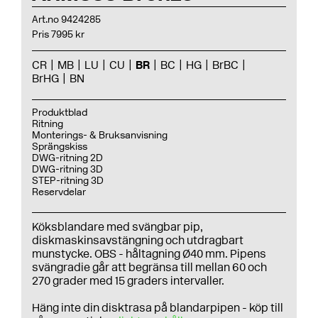
Art.no 9424285
Pris 7995 kr
CR
MB
LU
CU
BR
BC
HG
BrBC
BrHG
BN
Produktblad
Ritning
Monterings- & Bruksanvisning
Sprängskiss
DWG-ritning 2D
DWG-ritning 3D
STEP-ritning 3D
Reservdelar
Köksblandare med svängbar pip,
diskmaskinsavstängning och utdragbart
munstycke. OBS - håltagning Ø40 mm. Pipens
svängradie går att begränsa till mellan 60 och
270 grader med 15 graders intervaller.
Häng inte din disktrasa på blandarpipen - köp till