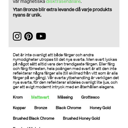
vår magnetiska
disktrasehållare
.
Ytan Bronze blir extra levande då varje produkts
nyans är unik.
Det är inte ovanligt att både färger och andra
nymodigheter utropas till det nya svarta. Men svart lyckas
på något sätt alltid vara den trendigaste färgen. Eller färg
och färg förresten, hela poängen med svart är att den inte
reflekterar några färger alls (till skillnad från vitt som är alla
färger på en gång). Vår svarta ytbehandling är verkligen det
nya svarta, för den reflekterar alldeles ovanligt lite ljus, och
ger ett evigt modernt intryck med en återhållen elegans.
Krom
Mattsvart
Mässing
Grottesco
Koppar
Bronze
Black Chrome
Honey Gold
Brushed Black Chrome
Brushed Honey Gold