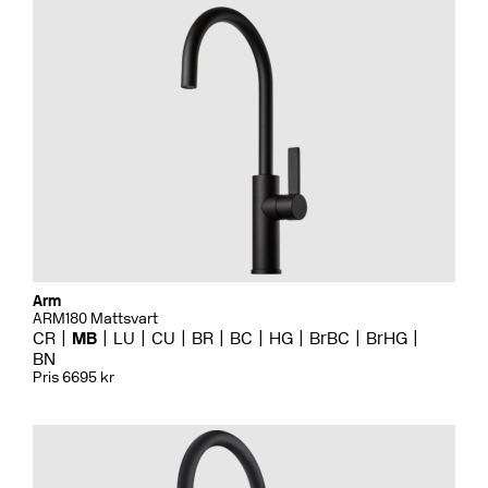
Arm
ARM180 Mattsvart
CR
MB
LU
CU
BR
BC
HG
BrBC
BrHG
BN
Pris 6695 kr