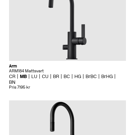
Arm
ARM184 Mattsvart
CR
MB
LU
CU
BR
BC
HG
BrBC
BrHG
BN
Pris 7195 kr