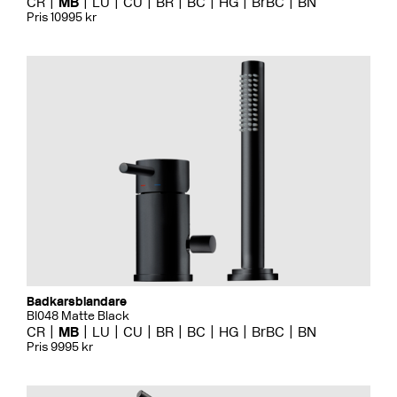
CR
MB
LU
CU
BR
BC
HG
BrBC
BN
Pris 10995 kr
Badkarsblandare
BI048 Matte Black
CR
MB
LU
CU
BR
BC
HG
BrBC
BN
Pris 9995 kr