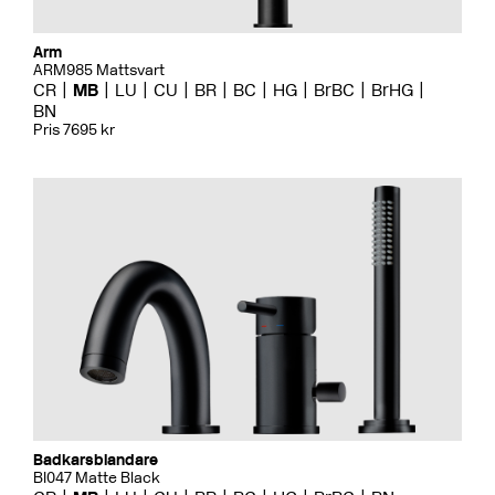
Arm
ARM985 Mattsvart
CR
MB
LU
CU
BR
BC
HG
BrBC
BrHG
BN
Pris 7695 kr
Badkarsblandare
BI047 Matte Black