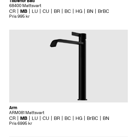
Tillbehör Bad
68400 Mattsvart
CR
MB
LU
CU
BR
BC
HG
BN
BrBC
Pris 995 kr
Arm
ARM081 Mattsvart
CR
MB
LU
CU
BR
BC
HG
BrBC
BN
Pris 6995 kr