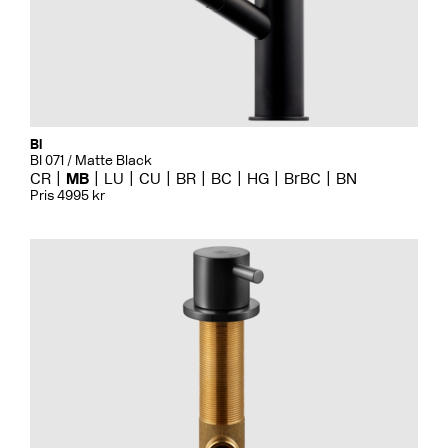
Bi
BI 071 / Matte Black
CR
MB
LU
CU
BR
BC
HG
BrBC
BN
Pris 4995 kr