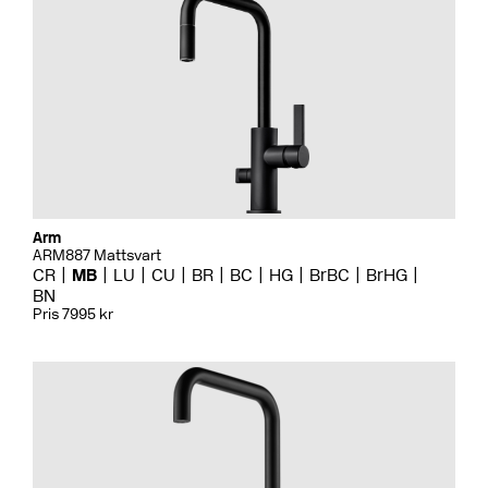
Arm
ARM887 Mattsvart
CR
MB
LU
CU
BR
BC
HG
BrBC
BrHG
BN
Pris 7995 kr