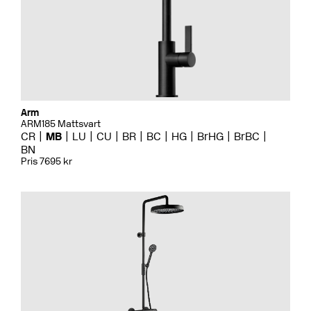
Arm
ARM185 Mattsvart
CR
MB
LU
CU
BR
BC
HG
BrHG
BrBC
BN
Pris 7695 kr