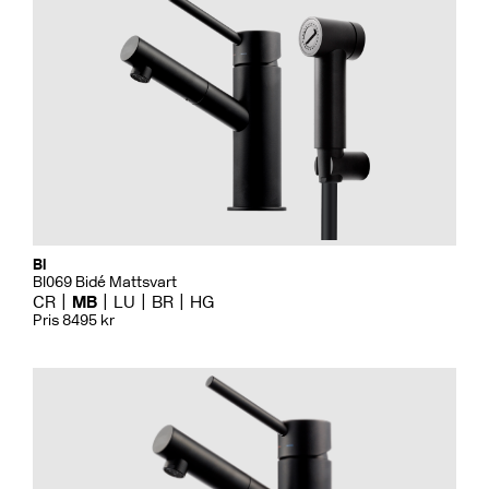
Bi
BI069 Bidé Mattsvart
CR
MB
LU
BR
HG
Pris 8495 kr