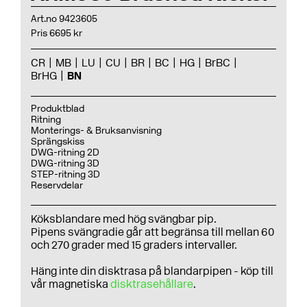
Art.no 9423605
Pris 6695 kr
CR
MB
LU
CU
BR
BC
HG
BrBC
BrHG
BN
Produktblad
Ritning
Monterings- & Bruksanvisning
Sprängskiss
DWG-ritning 2D
DWG-ritning 3D
STEP-ritning 3D
Reservdelar
Köksblandare med hög svängbar pip.
Pipens svängradie går att begränsa till mellan 60
och 270 grader med 15 graders intervaller.
Häng inte din disktrasa på blandarpipen - köp till
vår magnetiska
disktrasehållare
.