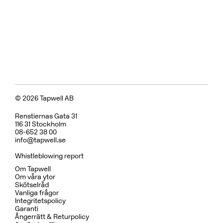
Tvättställsblandare
BOX008 Mattsvart
CR
MB
LU
CU
BR
BC
HG
BrBC
BN
Pris 11495 kr
Badkarsblandare
BOX026 Mattsvart
CR
MB
LU
CU
BR
BC
HG
BrBC
BN
Pris 15995 kr