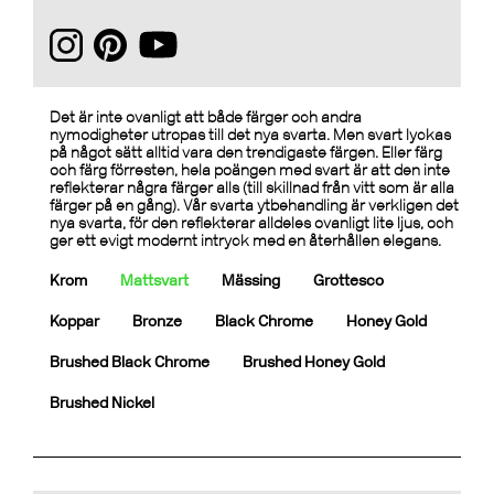
Det är inte ovanligt att både färger och andra
nymodigheter utropas till det nya svarta. Men svart lyckas
på något sätt alltid vara den trendigaste färgen. Eller färg
och färg förresten, hela poängen med svart är att den inte
reflekterar några färger alls (till skillnad från vitt som är alla
färger på en gång). Vår svarta ytbehandling är verkligen det
nya svarta, för den reflekterar alldeles ovanligt lite ljus, och
ger ett evigt modernt intryck med en återhållen elegans.
Krom
Mattsvart
Mässing
Grottesco
Koppar
Bronze
Black Chrome
Honey Gold
Brushed Black Chrome
Brushed Honey Gold
Brushed Nickel