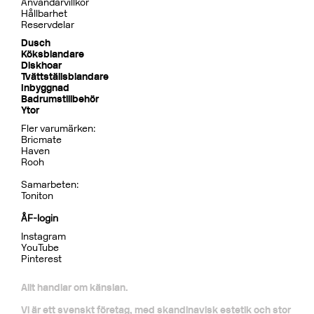
Tillbehör Inbyggnad
BOX300/300 Mattsvart
CR
MB
LU
CU
BR
BC
HG
BrBC
BN
Pris 4995 kr