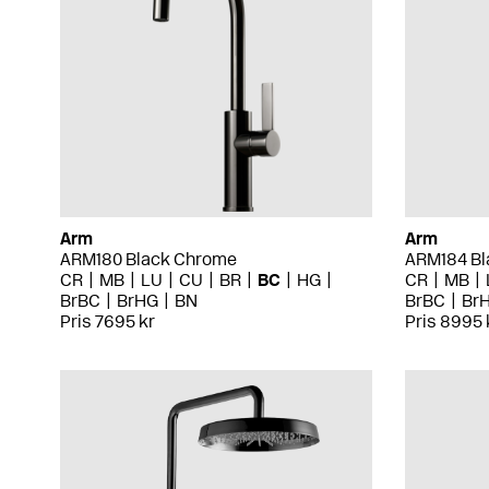
Arm
Arm
ARM180 Black Chrome
ARM184 Bl
CR
MB
LU
CU
BR
BC
HG
CR
MB
BrBC
BrHG
BN
BrBC
Br
Pris 7695 kr
Pris 8995 