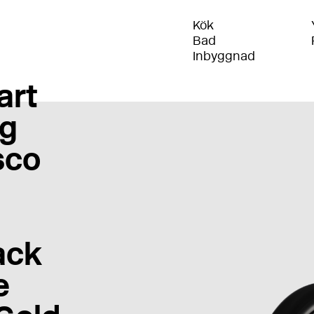
Kök
Bad
Inbyggnad
art
g
sco
ack
e