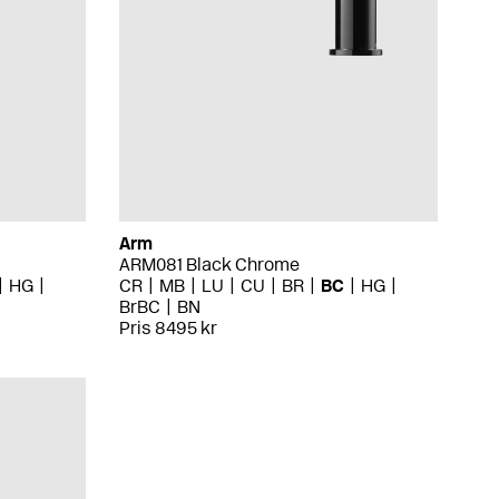
Arm
ARM081 Black Chrome
HG
CR
MB
LU
CU
BR
BC
HG
BrBC
BN
Pris 8495 kr