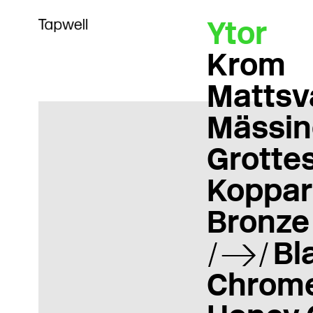
Ytor
Krom
Mattsv
Mässin
Grotte
Koppar
Bronze
Bl
Chrom