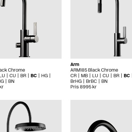
Arm
ack Chrome
ARM185 Black Chrome
LU
CU
BR
BC
HG
CR
MB
LU
CU
BR
BC
HG
BN
BrHG
BrBC
BN
kr
Pris 8995 kr