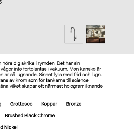
5
n höra dig skrika i rymden. Det har sin
judvågor inte fortplantas i vakuum. Men kanske är
 är så lugnande. Sinnet fylls med frid och lugn.
ns av krom som för tankarna till science
latina vilket skapar ett närmast hologramliknande
g
Grottesco
Koppar
Bronze
Brushed Black Chrome
d Nickel