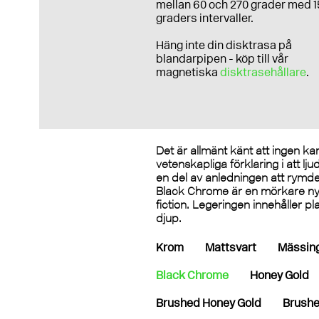
mellan 60 och 270 grader med 1
graders intervaller.
Häng inte din disktrasa på
blandarpipen - köp till vår
magnetiska
disktrasehållare
.
Det är allmänt känt att ingen ka
vetenskapliga förklaring i att l
en del av anledningen att rymden
Black Chrome är en mörkare nya
fiction. Legeringen innehåller p
djup.
Krom
Mattsvart
Mässin
Black Chrome
Honey Gold
Brushed Honey Gold
Brushe