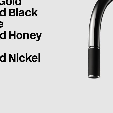
Gold
d Black
e
d Honey
d Nickel