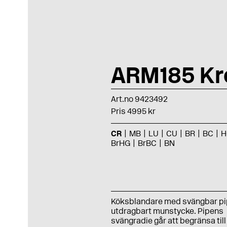
ARM185 K
Art.no 9423492
Pris 4995 kr
CR
MB
LU
CU
BR
BC
H
BrHG
BrBC
BN
Köksblandare med svängbar pi
utdragbart munstycke. Pipens
svängradie går att begränsa till