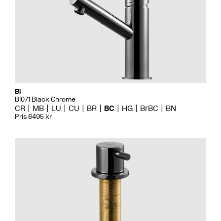
Bi
BI071 Black Chrome
CR
MB
LU
CU
BR
BC
HG
BrBC
BN
Pris 6495 kr