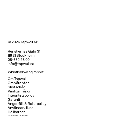
Pris 18995 kr
Koppar
BOX7200 ED2 Black Chrome
CR
MB
CU
BC
HG
BN
Pris 29995 kr