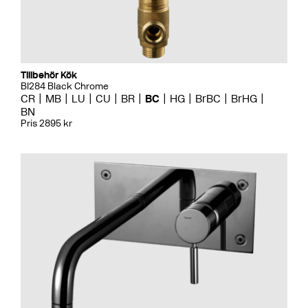
Tillbehör Kök
BI284 Black Chrome
CR
MB
LU
CU
BR
BC
HG
BrBC
BrHG
BN
Pris 2895 kr