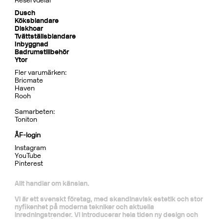
Dusch
BOX7268 ED2 Black Chrome
CR
MB
LU
CU
BR
BC
HG
BrBC
BN
Pris 32995 kr