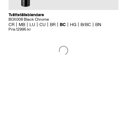
Tvättställsblandare
BOX008 Black Chrome
CR
MB
LU
CU
BR
BC
HG
BrBC
BN
Pris 12995 kr
Badkarsblandare
BOX026 Black Chrome
CR
MB
LU
CU
BR
BC
HG
BrBC
BN