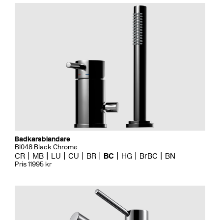
Badkarsblandare
BI048 Black Chrome
CR
MB
LU
CU
BR
BC
HG
BrBC
BN
Pris 11995 kr